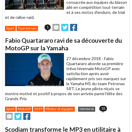
consacrée aux équipes du blason
ailé en compétition tout-terrain
et à ses motos d'enduro, de trial
et de rallye-raid.
Envoyer
Partager
Partager
1
Sport
Tout-terrain
cet
sur
sur
article
Twitter
Facebook
Fabio Quartararo ravi de sa découverte du
à
un
MotoGP sur la Yamaha
ami
27 décembre 2018 -
Fabio
Quartararo aborde sa première
trêve hivernale MotoGP avec
satisfaction après avoir
rapidement pris ses marques sur
la Yamaha M1 du team Petronas
SRT. Le jeune pilote niçois se
montre motivé et positif à propos de son arrivée parmi l'élite des
Grands Prix.
18
Sport
MotoGP
2019
Pilotes et équipes
YAMAHA
Envoyer
Partager
Partager
cet
sur
sur
article
Twitter
Facebook
Scodiam transforme le MP3 en utilitaire à
à