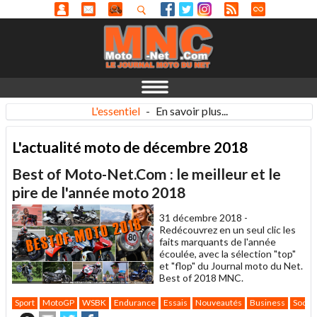
L'essentiel
-
En savoir plus...
L'actualité moto de décembre 2018
Best of Moto-Net.Com : le meilleur et le
pire de l'année moto 2018
31 décembre 2018 -
Redécouvrez en un seul clic les
faits marquants de l'année
écoulée, avec la sélection "top"
et "flop" du Journal moto du Net.
Best of 2018 MNC.
Sport
MotoGP
WSBK
Endurance
Essais
Nouveautés
Business
Socié