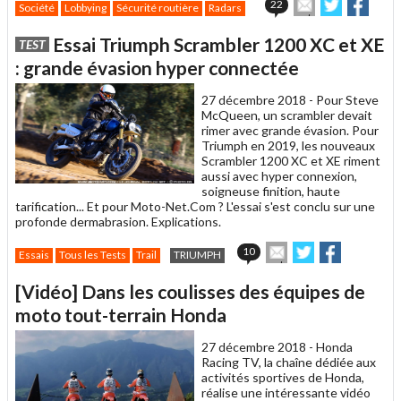
Envoyer
Partager
Parta
22
Société
Lobbying
Sécurité routière
Radars
cet
sur
sur
article
Twitter
Facebook
Essai Triumph Scrambler 1200 XC et XE
TEST
à
un
: grande évasion hyper connectée
ami
27 décembre 2018 -
Pour Steve
McQueen, un scrambler devait
rimer avec grande évasion. Pour
Triumph en 2019, les nouveaux
Scrambler 1200 XC et XE riment
aussi avec hyper connexion,
soigneuse finition, haute
tarification... Et pour Moto-Net.Com ? L'essai s'est conclu sur une
profonde dermabrasion. Explications.
Envoyer
Partager
Partager
10
Essais
Tous les Tests
Trail
TRIUMPH
cet
sur
sur
article
Twitter
Facebook
[Vidéo] Dans les coulisses des équipes de
à
un
moto tout-terrain Honda
ami
27 décembre 2018 -
Honda
Racing TV, la chaîne dédiée aux
activités sportives de Honda,
réalise une intéressante vidéo