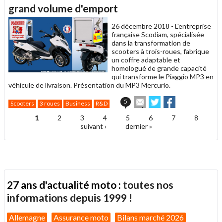
un
grand volume d'emport
ami
26 décembre 2018 -
L'entreprise
française Scodiam, spécialisée
dans la transformation de
scooters à trois-roues, fabrique
un coffre adaptable et
homologué de grande capacité
qui transforme le Piaggio MP3 en
véhicule de livraison. Présentation du MP3 Mercurio.
Envoyer
Partager
Partager
5
Scooters
3 roues
Business
R&D
cet
sur
sur
article
Twitter
Facebook
1
2
3
4
5
6
7
8
Pages
à
suivant ›
dernier »
un
ami
27 ans d'actualité moto :
toutes nos
informations depuis 1999 !
Allemagne
Assurance moto
Bilans marché 2026