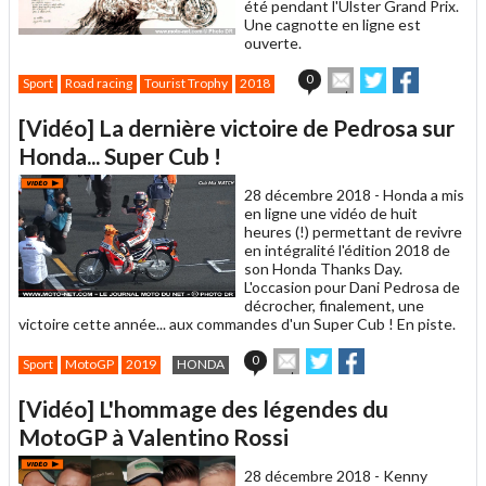
été pendant l'Ulster Grand Prix.
Une cagnotte en ligne est
ouverte.
Envoyer
Partager
Partager
0
Sport
Road racing
Tourist Trophy
2018
cet
sur
sur
article
Twitter
Facebook
[Vidéo] La dernière victoire de Pedrosa sur
à
un
Honda... Super Cub !
ami
28 décembre 2018 -
Honda a mis
en ligne une vidéo de huit
heures (!) permettant de revivre
en intégralité l'édition 2018 de
son Honda Thanks Day.
L'occasion pour Dani Pedrosa de
décrocher, finalement, une
victoire cette année... aux commandes d'un Super Cub ! En piste.
Envoyer
Partager
Partager
0
Sport
MotoGP
2019
HONDA
cet
sur
sur
article
Twitter
Facebook
[Vidéo] L'hommage des légendes du
à
un
MotoGP à Valentino Rossi
ami
28 décembre 2018 -
Kenny