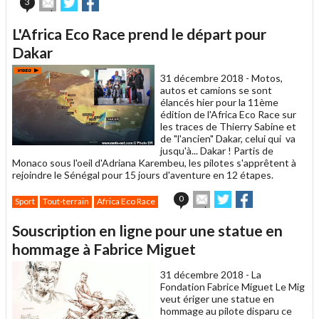
Envoyer
Partager
Partager
3
cet
sur
sur
article
Twitter
Facebook
L'Africa Eco Race prend le départ pour
à
un
Dakar
ami
31 décembre 2018 -
Motos,
autos et camions se sont
élancés hier pour la 11ème
édition de l'Africa Eco Race sur
les traces de Thierry Sabine et
de "l'ancien" Dakar, celui qui va
jusqu'à... Dakar ! Partis de
Monaco sous l'oeil d'Adriana Karembeu, les pilotes s'apprêtent à
rejoindre le Sénégal pour 15 jours d'aventure en 12 étapes.
Envoyer
Partager
Partager
0
Sport
Tout-terrain
Africa Eco Race
cet
sur
sur
article
Twitter
Facebook
Souscription en ligne pour une statue en
à
un
hommage à Fabrice Miguet
ami
31 décembre 2018 -
La
Fondation Fabrice Miguet Le Mig
veut ériger une statue en
hommage au pilote disparu ce