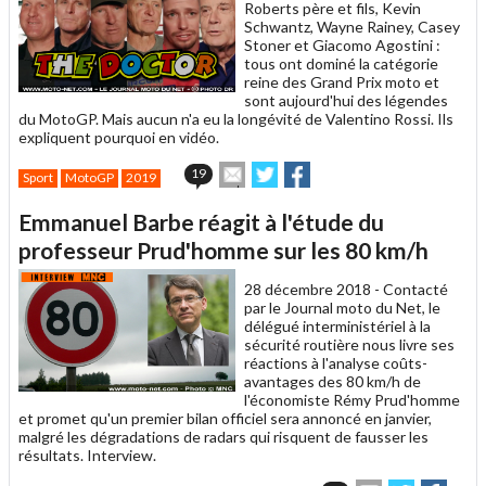
Roberts père et fils, Kevin
Schwantz, Wayne Rainey, Casey
Stoner et Giacomo Agostini :
tous ont dominé la catégorie
reine des Grand Prix moto et
sont aujourd'hui des légendes
du MotoGP. Mais aucun n'a eu la longévité de Valentino Rossi. Ils
expliquent pourquoi en vidéo.
Envoyer
Partager
Partager
19
Sport
MotoGP
2019
cet
sur
sur
article
Twitter
Facebook
Emmanuel Barbe réagit à l'étude du
à
un
professeur Prud'homme sur les 80 km/h
ami
28 décembre 2018 -
Contacté
par le Journal moto du Net, le
délégué interministériel à la
sécurité routière nous livre ses
réactions à l'analyse coûts-
avantages des 80 km/h de
l'économiste Rémy Prud'homme
et promet qu'un premier bilan officiel sera annoncé en janvier,
malgré les dégradations de radars qui risquent de fausser les
résultats. Interview.