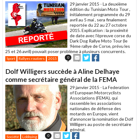
29 janvier 2015 -
La deuxième
édition du Tunisian Moto Tour ,
initialement programmée du 29
avril au 5 mai , sera finalement
reportée du 22 au 27 octobre
2015. Explication : la proximité
de date avec l'épreuve corse du
Dark Dog Rallye Moto Tour (le
9ème rallye de Corse, prévu les
25 et 26 avril) pouvait poser problème à plusieurs concurrents.
Envoyer
Partager
Partager
0
Sport
Rallyes routiers
2015
cet
sur
sur
article
Twitter
Facebook
Dolf Willigers succède à Aline Delhaye
à
un
comme secrétaire général de la FEMA
ami
29 janvier 2015 -
La Federation
of European Motorcyclists
Associations (FEMA), qui
rassemble les associations
nationales de défense des
motards en Europe, vient
d'annoncer la nomination de Dolf
Willigers au poste de secrétaire
général.
Envoyer
Partager
Partager
0
Société
Lobbying