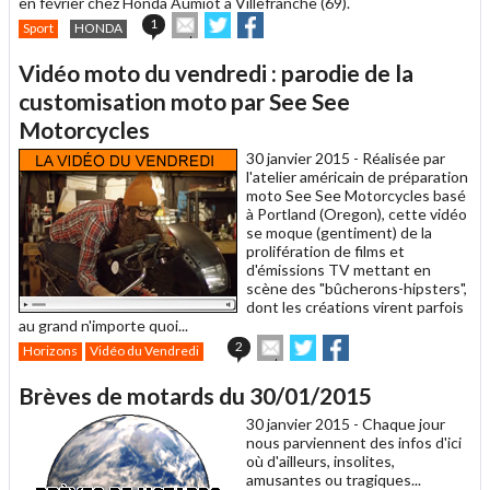
en février chez Honda Aumiot à Villefranche (69).
Envoyer
Partager
Partager
1
Sport
HONDA
cet
sur
sur
article
Twitter
Facebook
Vidéo moto du vendredi : parodie de la
à
un
customisation moto par See See
ami
Motorcycles
30 janvier 2015 -
Réalisée par
l'atelier américain de préparation
moto See See Motorcycles basé
à Portland (Oregon), cette vidéo
se moque (gentiment) de la
prolifération de films et
d'émissions TV mettant en
scène des "bûcherons-hipsters",
dont les créations virent parfois
au grand n'importe quoi...
Envoyer
Partager
Partager
2
Horizons
Vidéo du Vendredi
cet
sur
sur
article
Twitter
Facebook
Brèves de motards du 30/01/2015
à
un
30 janvier 2015 -
Chaque jour
ami
nous parviennent des infos d'ici
où d'ailleurs, insolites,
amusantes ou tragiques...