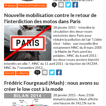
Envoyer
Partager
Partager
0
Pratique
Presse et Multimédia
cet
sur
sur
article
Twitter
Facebook
Nouvelle mobilisation contre le retour de
à
un
l'interdiction des motos dans Paris
ami
28 janvier 2015 -
Interdire la
circulation des deux-roues
motorisés dans Paris pour
réduire la pollution de l'air ? L'idée
n'est - hélas - pas nouvelle (lire
notamment MNC du 8 mars 2005
: la Mairie de Paris perd les
pédales , MNC du 6 avril 2011 :
les deux-roues anciens bientôt
interdits en ville ? , MNC du 11 avril 2011 : la réaction de l'ACEM ,
MNC du 7 novembre 2012…
Envoyer
Partager
Partager
52
Société
Lobbying
cet
sur
sur
article
Twitter
Facebook
Frédéric Fourgeaud (Mash) : nous avons su
à
un
créer le low cost à la mode
ami
28 janvier 2015 -
Avec 2106
immatriculations, Mash affiche
une hausse de 142,1% sur le