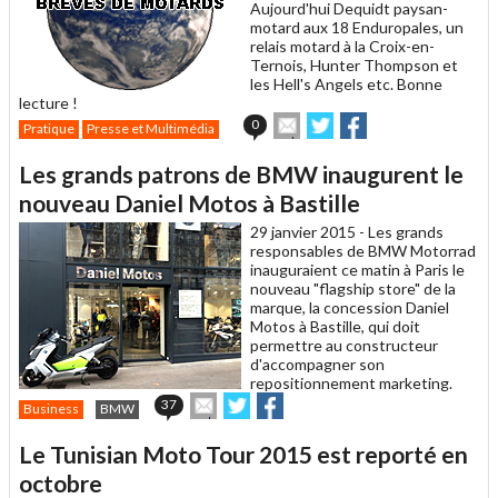
Aujourd'hui Dequidt paysan-
motard aux 18 Enduropales, un
relais motard à la Croix-en-
Ternois, Hunter Thompson et
les Hell's Angels etc. Bonne
lecture !
Envoyer
Partager
Partager
0
Pratique
Presse et Multimédia
cet
sur
sur
article
Twitter
Facebook
Les grands patrons de BMW inaugurent le
à
un
nouveau Daniel Motos à Bastille
ami
29 janvier 2015 -
Les grands
responsables de BMW Motorrad
inauguraient ce matin à Paris le
nouveau "flagship store" de la
marque, la concession Daniel
Motos à Bastille, qui doit
permettre au constructeur
d'accompagner son
repositionnement marketing.
Envoyer
Partager
Partager
37
Business
BMW
cet
sur
sur
article
Twitter
Facebook
Le Tunisian Moto Tour 2015 est reporté en
à
un
octobre
ami