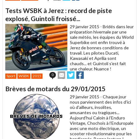
cet
sur
sur
article
Twitter
Facebook
Tests WSBK à Jerez : record de piste
à
un
explosé, Guintoli froissé...
ami
29 janvier 2015 -
Bridés dans leur
préparation hivernale par une
sale météo, les équipes du World
Superbike ont enfin trouvé à
Jerez de bonnes conditions de
travail. Les pilotes Ducati,
Kawasaki et Aprilia sont
chauds... et Guintoli s'est fait
une chaleur. Nuance !
Envoyer
Partager
Partager
0
Sport
WSBK
2015
cet
sur
sur
article
Twitter
Facebook
Brèves de motards du 29/01/2015
à
un
29 janvier 2015 -
Chaque jour
ami
nous parviennent des infos d'ici
où d'ailleurs, insolites,
amusantes ou tragiques...
Aujourd'hui Caloin à l’Enduro
Vintage, Chochois à l’Enduropale
avec une moto électrique, un
scooter révolutionnaire pour les
handicapés. Bonne lecture !