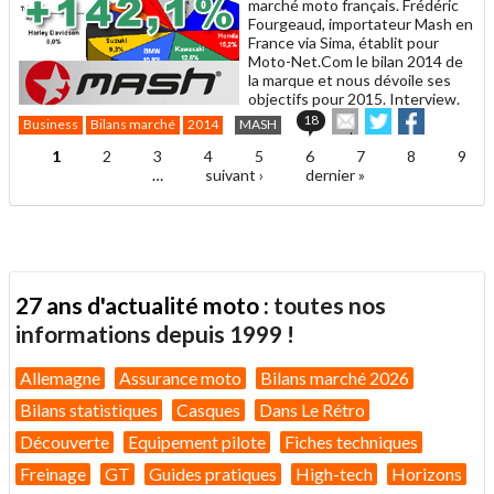
marché moto français. Frédéric
Fourgeaud, importateur Mash en
France via Sima, établit pour
Moto-Net.Com le bilan 2014 de
la marque et nous dévoile ses
objectifs pour 2015. Interview.
Envoyer
Partager
Partager
18
Business
Bilans marché
2014
MASH
cet
sur
sur
article
Twitter
Facebook
1
2
3
4
5
6
7
8
9
Pages
à
…
suivant ›
dernier »
un
ami
27 ans d'actualité moto :
toutes nos
informations depuis 1999 !
Allemagne
Assurance moto
Bilans marché 2026
Bilans statistiques
Casques
Dans Le Rétro
Découverte
Equipement pilote
Fiches techniques
Freinage
GT
Guides pratiques
High-tech
Horizons