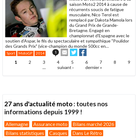
saison Moto2 2014 à cause de
récurrents soucis de fatigue
musculaire, Nico Terol est
remplacé par Dakota Mamola lors
du Grand Prix de Grande-
Bretagne. Engagé en
championnat d'Espagne avec le
soutien d'Aspar, le fils du spectaculaire et sympathique "Poulidor
des Grands Prix" (vice-champion du monde 500cc en…
Envoyer
Partager
Partager
1
Sport
MotoGP
2014
cet
sur
sur
article
Twitter
Facebook
1
2
3
4
5
6
7
8
9
Pages
à
…
suivant ›
dernier »
un
ami
27 ans d'actualité moto :
toutes nos
informations depuis 1999 !
Allemagne
Assurance moto
Bilans marché 2026
Bilans statistiques
Casques
Dans Le Rétro