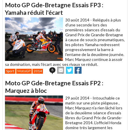
article
Twitter
Facebook
Moto GP Gde-Bretagne Essais FP3 :
à
un
Yamaha réduit l'écart
ami
30 août 2014 -
Relégués à plus
d'une seconde lors des
premières séances d'essais du
Grand Prix de Grande-Bretagne
à cause de soucis pneumatiques,
les pilotes Yamaha redressent
progressivement la barre à
l'entame de la deuxième journée.
Marc Marquez continue à assoir
sa domination, mais l'écart avec ses rivaux se réduit.
Envoyer
Partager
Partager
8
Sport
MotoGP
2014
cet
sur
sur
article
Twitter
Facebook
Moto GP Gde-Bretagne Essais FP2 :
à
un
Marquez à bloc
ami
29 août 2014 -
Intouchable ce
matin sur une piste piégeuse ,
Marc Marquez n'a rien lâché lors
de la deuxième séance d'essais
libres du Grand Prix de Grande-
Bretagne 2014. L'officiel Honda
domine très largement les