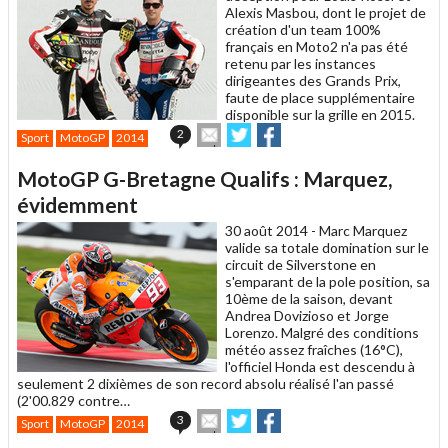
Alexis Masbou, dont le projet de
création d'un team 100%
français en Moto2 n'a pas été
retenu par les instances
dirigeantes des Grands Prix,
faute de place supplémentaire
disponible sur la grille en 2015.
Envoyer
Partager
Partager
2
Sport
MotoGP
2014
cet
sur
sur
article
Twitter
Facebook
MotoGP G-Bretagne Qualifs : Marquez,
à
un
évidemment
ami
30 août 2014 -
Marc Marquez
valide sa totale domination sur le
circuit de Silverstone en
s'emparant de la pole position, sa
10ème de la saison, devant
Andrea Dovizioso et Jorge
Lorenzo. Malgré des conditions
météo assez fraîches (16°C),
l'officiel Honda est descendu à
seulement 2 dixièmes de son record absolu réalisé l'an passé
(2'00.829 contre…
Envoyer
Partager
Partager
3
Sport
MotoGP
2014
cet
sur
sur