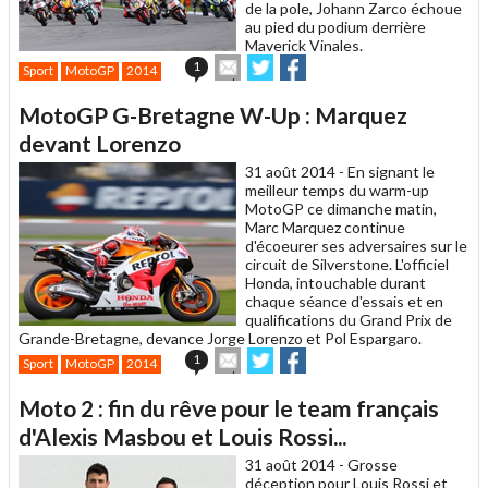
de la pole, Johann Zarco échoue
au pied du podium derrière
Maverick Vinales.
Envoyer
Partager
Partager
1
Sport
MotoGP
2014
cet
sur
sur
article
Twitter
Facebook
MotoGP G-Bretagne W-Up : Marquez
à
un
devant Lorenzo
ami
31 août 2014 -
En signant le
meilleur temps du warm-up
MotoGP ce dimanche matin,
Marc Marquez continue
d'écoeurer ses adversaires sur le
circuit de Silverstone. L'officiel
Honda, intouchable durant
chaque séance d'essais et en
qualifications du Grand Prix de
Grande-Bretagne, devance Jorge Lorenzo et Pol Espargaro.
Envoyer
Partager
Partager
1
Sport
MotoGP
2014
cet
sur
sur
article
Twitter
Facebook
Moto 2 : fin du rêve pour le team français
à
un
d'Alexis Masbou et Louis Rossi...
ami
31 août 2014 -
Grosse
déception pour Louis Rossi et