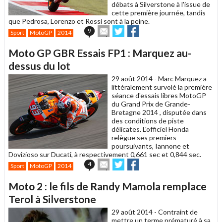
débats à Silverstone à l'issue de
cette première journée, tandis
que Pedrosa, Lorenzo et Rossi sont à la peine.
Envoyer
Partager
Partager
9
Sport
MotoGP
2014
cet
sur
sur
article
Twitter
Facebook
Moto GP GBR Essais FP1 : Marquez au-
à
un
dessus du lot
ami
29 août 2014 -
Marc Marquez a
littéralement survolé la première
séance d'essais libres MotoGP
du Grand Prix de Grande-
Bretagne 2014 , disputée dans
des conditions de piste
délicates. L'officiel Honda
relègue ses premiers
poursuivants, Iannone et
Dovizioso sur Ducati, à respectivement 0,661 sec et 0,844 sec.
Envoyer
Partager
Partager
4
Sport
MotoGP
2014
cet
sur
sur
article
Twitter
Facebook
Moto 2 : le fils de Randy Mamola remplace
à
un
Terol à Silverstone
ami
29 août 2014 -
Contraint de
mettre un terme prématuré à sa