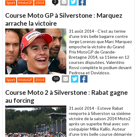
Envoyer
Partager
Partager
2
Sport
MotoGP
2014
cet
sur
sur
article
Twitter
Facebook
Course Moto GP à Silverstone : Marquez
à
un
arrache la victoire
ami
31 août 2014 -
C'est au terme
d'une très belle bagarre contre
Jorge Lorenzo que Marc Marquez
empoche la victoire du Grand
Prix MotoGP de Grande-
Bretagne 2014, sa 11ème en 12
courses disputées. Valentino
Rossi complète le podium devant
Pedrosa et Dovizioso.
Envoyer
Partager
Partager
50
Sport
MotoGP
2014
cet
sur
sur
article
Twitter
Facebook
Course Moto 2 à Silverstone : Rabat gagne
à
un
au forcing
ami
31 août 2014 -
Esteve Rabat
remporte à Silverston sa sixième
victoire de la saison 2014 Moto2
après un superbe final avec son
coéquipier Mika Kallio. Auteur
d'une très belle course démarrée