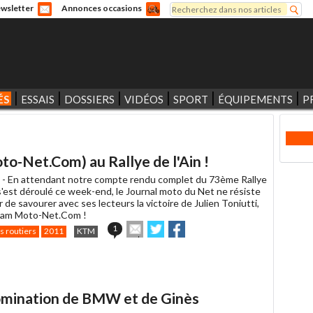
Rechercher
wsletter
Annonces occasions
Formulaire de recherche
ÉS
ESSAIS
DOSSIERS
VIDÉOS
SPORT
ÉQUIPEMENTS
P
oto-Net.Com) au Rallye de l'Ain !
 -
En attendant notre compte rendu complet du 73ème Rallye
 s'est déroulé ce week-end, le Journal moto du Net ne résiste
ir de savourer avec ses lecteurs la victoire de Julien Toniutti,
Team Moto-Net.Com !
Envoyer
Partager
Partager
1
s routiers
2011
KTM
cet
sur
sur
article
Twitter
Facebook
à
un
ami
domination de BMW et de Ginès