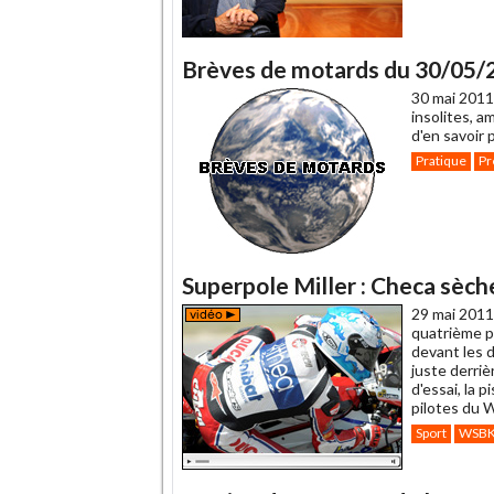
Brèves de motards du 30/05/
30 mai 2011
insolites, a
d'en savoir 
Pratique
Pr
Superpole Miller : Checa sèch
29 mai 2011
quatrième po
devant les d
juste derri
d'essai, la 
pilotes du
Sport
WSB