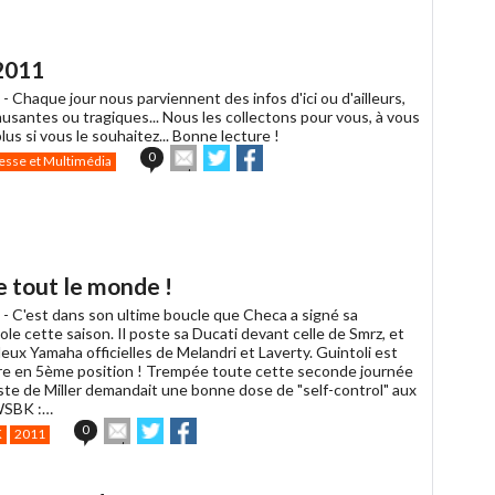
à
un
ami
2011
 -
Chaque jour nous parviennent des infos d'ici ou d'ailleurs,
musantes ou tragiques... Nous les collectons pour vous, à vous
plus si vous le souhaitez... Bonne lecture !
Envoyer
Partager
Partager
0
esse et Multimédia
cet
sur
sur
article
Twitter
Facebook
à
un
ami
e tout le monde !
 -
C'est dans son ultime boucle que Checa a signé sa
le cette saison. Il poste sa Ducati devant celle de Smrz, et
eux Yamaha officielles de Melandri et Laverty. Guintoli est
ère en 5ème position ! Trempée toute cette seconde journée
piste de Miller demandait une bonne dose de "self-control" aux
 WSBK :…
Envoyer
Partager
Partager
0
K
2011
cet
sur
sur
article
Twitter
Facebook
à