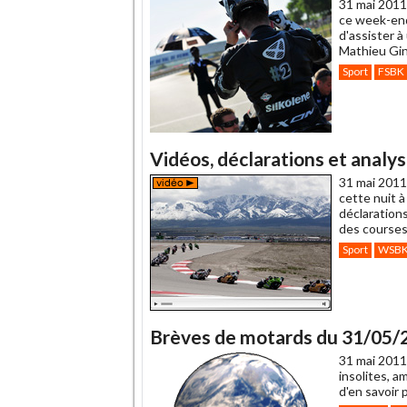
31 mai 2011
ce week-end
d'assister 
Mathieu Gin
Sport
FSBK
Vidéos, déclarations et analy
31 mai 2011
cette nuit à
déclaration
des courses
Sport
WSB
Brèves de motards du 31/05/
31 mai 2011
insolites, a
d'en savoir 