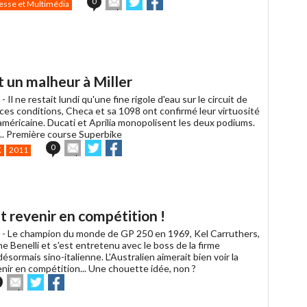
0
esse et Multimédia
cet
sur
sur
article
Twitter
Facebook
à
un
ami
 un malheur à Miller
 -
Il ne restait lundi qu'une fine rigole d'eau sur le circuit de
 ces conditions, Checa et sa 1098 ont confirmé leur virtuosité
 américaine. Ducati et Aprilia monopolisent les deux podiums.
. Première course Superbike
Envoyer
Partager
Partager
0
K
2011
cet
sur
sur
article
Twitter
Facebook
à
un
ami
it revenir en compétition !
 -
Le champion du monde de GP 250 en 1969, Kel Carruthers,
sine Benelli et s'est entretenu avec le boss de la firme
ésormais sino-italienne. L'Australien aimerait bien voir la
nir en compétition... Une chouette idée, non ?
Envoyer
Partager
Partager
cet
sur
sur
article
Twitter
Facebook