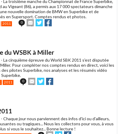
 -
La troisième manche du Championnat de France Superbike,
 au Vigeant (86), a permis aux 17 000 spectateurs dimanche
à une nouvelle domination de BMW en Superbike et de
ès en Supersport. Comptes rendus et photos.
Envoyer
Partager
Partager
0
2011
cet
sur
sur
article
Twitter
Facebook
à
un
ami
se du WSBK à Miller
 -
La cinquième épreuve du World SBK 2011 s'est disputée
 Miller. Pour compléter nos comptes rendus en direct, voici les
s des pilotes Superbike, nos analyses et les résumés vidéo
 Superbike.
Envoyer
Partager
Partager
0
K
2011
cet
sur
sur
article
Twitter
Facebook
à
un
ami
2011
 -
Chaque jour nous parviennent des infos d'ici ou d'ailleurs,
musantes ou tragiques... Nous les collectons pour vous, à vous
plus si vous le souhaitez... Bonne lecture !
Envoyer
Partager
Partager