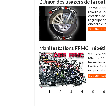
L'Union des usagers de la rout
27 mai 2011
réjouit la 
création de 
regroupe des
encadré ci-
Société
Lob
Manifestations FFMC : répétit
27 mai 2011
MNC du 11 m
les motos et
Fédération 
usagers deu
Société
Lob
1
2
3
4
5
6
Pages