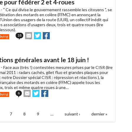
e pour fédérer 2 et 4-roues
un
ami
 -
" Ce qui divise le gouvernement rassemble les citoyens ", se
Fédération des motards en colère (FFMC) en annonçant la
l’Union des usagers de la route (UUR), un collectif inédit qui
 associations d'usagers deux, trois et quatre roues (lire
dessous).
Envoyer
Partager
Partager
18
bying
cet
sur
sur
article
Twitter
Facebook
à
un
ions générales avant le 18 juin !
ami
 -
Face aux (très !) contestées mesures prises par le CISR (lire
ai 2011 : radars cachés, gilet fluo et grandes plaques pour
 notre Dossier spécial CISR : répression et réactions ), la
française des motards en colère (FFMC) appele tous les
x, trois et même quatre roues à une…
Envoyer
Partager
Partager
6
bying
cet
sur
sur
article
Twitter
Facebook
à
un
7
8
9
…
suivant ›
dernier »
ami