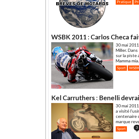
Pratique
Pr
WSBK 2011 : Carlos Checa fait
30 mai 2011
Miller. Dans
sur la piste
Mamma mia..
Sport
WSB
Kel Carruthers : Benelli devra
30 mai 2011
a visité l'u
centenaire d
marque reve
3
Sport