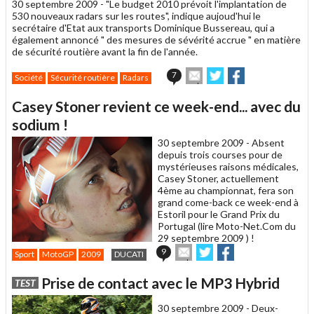
30 septembre 2009 -
"Le budget 2010 prévoit l'implantation de
530 nouveaux radars sur les routes", indique aujoud'hui le
secrétaire d'Etat aux transports Dominique Bussereau, qui a
également annoncé " des mesures de sévérité accrue " en matière
de sécurité routière avant la fin de l'année.
Envoyer
Partager
Partager
7
Société
Sécurité routière
Radars
cet
sur
sur
article
Twitter
Facebook
Casey Stoner revient ce week-end... avec du
à
un
sodium !
ami
30 septembre 2009 -
Absent
depuis trois courses pour de
mystérieuses raisons médicales,
Casey Stoner, actuellement
4ème au championnat, fera son
grand come-back ce week-end à
Estoril pour le Grand Prix du
Portugal (lire Moto-Net.Com du
29 septembre 2009 ) !
Envoyer
Partager
Partager
9
Sport
MotoGP
2009
DUCATI
cet
sur
sur
article
Twitter
Facebook
Prise de contact avec le MP3 Hybrid
TEST
à
un
30 septembre 2009 -
Deux-
ami