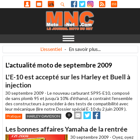
L'essentiel
-
En savoir plus...
L'actualité moto de septembre 2009
L'E-10 est accepté sur les Harley et Buell à
injection
30 septembre 2009 -
Le nouveau carburant SP95-E10, composé
de sans plomb 95 et jusqu'à 10% d'éthanol, a contraint l'ensemble
des constructeurs à procéder à des tests de compatibilité avec
leur mécanique (lire notre Dossier spécial E-10 du 2 juin 2009 ).
Envoyer
Partager
Partager
0
Pratique
HARLEY-DAVIDSON
cet
sur
sur
article
Twitter
Facebook
Les bonnes affaires Yamaha de la rentrée
à
un
30 septembre 2009 -
Oyez, oyez