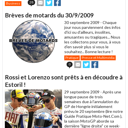
Envoyer
Partager
Partager
28
Business
cet
sur
sur
article
Twitter
Facebook
Brèves de motards du 30/9/2009
à
un
30 septembre 2009 -
Chaque
ami
jour nous parviennent des infos
d'ici ou d'ailleurs, insolites,
amusantes ou tragiques... Nous
les collectons pour vous, à vous
d'en savoir plus si vous le
souhaitez... Bonne lecture !
Pratique
Presse et Multimédia
Envoyer
Partager
Partager
0
cet
sur
sur
article
Twitter
Facebook
Rossi et Lorenzo sont prêts à en découdre à
à
un
Estoril !
ami
29 septembre 2009 -
Après une
longue pause de trois
semaines due à l'annulation du
GP de Hongrie initialement
prévu le 20 septembre (lire notre
Guide Pratique Moto-Net.Com ),
la saison MotoGP aborde sa
dernière "ligne droite" ce week-