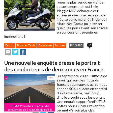
roues le plus vendu en France
actuellement - eh oui ! -, le
Piaggio MP3 débarque cet
automne avec une technologie
inédite sur le marché : l'hybride !
Moto-Net.Com a pu le tester
quelques jours avant son arrivée
en concession : premières
impressions !
9
Essais
Tous les Tests
Catégorie
3-roues
PIAGGIO
Envoyer
Partager
Partager
cet
sur
sur
article
Twitter
Facebook
Une nouvelle enquête dresse le portrait
à
un
des conducteurs de deux-roues en France
ami
30 septembre 2009 -
Difficile de
savoir qui sont les motards
français : du mauvais garçon des
années 50 au quadra en costard
du 21ème siècle, beaucoup
d'huile a coulé sous les ponts...
Une enquête approfondie TNS
Sofres pour GEMA Prévention
permet d'y voir plus clair.