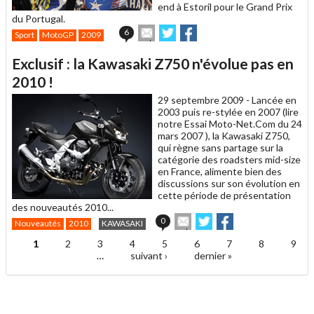
end à Estoril pour le Grand Prix
du Portugal.
Envoyer
Partager
Partager
6
Sport
MotoGP
2009
cet
sur
sur
article
Twitter
Facebook
Exclusif : la Kawasaki Z750 n'évolue pas en
à
un
2010 !
ami
29 septembre 2009 -
Lancée en
2003 puis re-stylée en 2007 (lire
notre Essai Moto-Net.Com du 24
mars 2007 ), la Kawasaki Z750,
qui règne sans partage sur la
catégorie des roadsters mid-size
en France, alimente bien des
discussions sur son évolution en
cette période de présentation
des nouveautés 2010...
Envoyer
Partager
Partager
0
Nouveautés
2010
KAWASAKI
cet
sur
sur
article
Twitter
Facebook
1
2
3
4
5
6
7
8
9
Pages
à
…
suivant ›
dernier »
un
ami