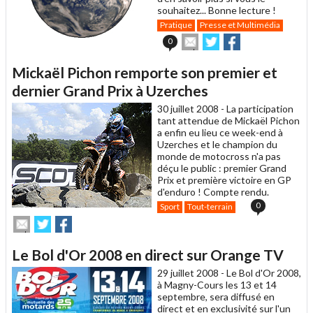
souhaitez... Bonne lecture !
Pratique
Presse et Multimédia
Envoyer
Partager
Partager
0
cet
sur
sur
article
Twitter
Facebook
Mickaël Pichon remporte son premier et
à
un
dernier Grand Prix à Uzerches
ami
30 juillet 2008 -
La participation
tant attendue de Mickaël Pichon
a enfin eu lieu ce week-end à
Uzerches et le champion du
monde de motocross n'a pas
déçu le public : premier Grand
Prix et première victoire en GP
d'enduro ! Compte rendu.
0
Sport
Tout-terrain
Envoyer
Partager
Partager
cet
sur
sur
article
Twitter
Facebook
Le Bol d'Or 2008 en direct sur Orange TV
à
un
29 juillet 2008 -
Le Bol d'Or 2008,
ami
à Magny-Cours les 13 et 14
septembre, sera diffusé en
direct et en exclusivité sur l'un