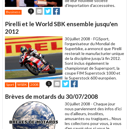
de leur nouvelle société
d'importation d'accessoires.
Envoyer
Partager
Partager
1
Business
cet
sur
sur
article
Twitter
Facebook
Pirelli et le World SBK ensemble jusqu'en
à
un
2012
ami
30 juillet 2008 -
FGSport,
l'organisateur du Mondial de
Superbike, a annoncé que Pirelli
resterait le manufacturier unique
de la discipline jusqu'à fin 2012.
Sont inclus également le
championnat de Supersport, la
coupe FIM Superstock 1000 et
le Superstock 600 européen.
Envoyer
Partager
Partager
1
Sport
WSBK
2008
cet
sur
sur
article
Twitter
Facebook
Brèves de motards du 30/07/2008
à
un
30 juillet 2008 -
Chaque jour
ami
nous parviennent des infos d'ici
ou d'ailleurs, insolites,
amusantes ou tragiques... Nous
les collectons pour vous, à vous
d'en savoir plus si vous le