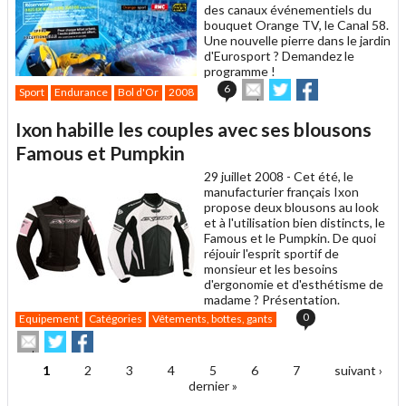
des canaux événementiels du
bouquet Orange TV, le Canal 58.
Une nouvelle pierre dans le jardin
d'Eurosport ? Demandez le
programme !
Envoyer
Partager
Partager
6
Sport
Endurance
Bol d'Or
2008
cet
sur
sur
article
Twitter
Facebook
Ixon habille les couples avec ses blousons
à
un
Famous et Pumpkin
ami
29 juillet 2008 -
Cet été, le
manufacturier français Ixon
propose deux blousons au look
et à l'utilisation bien distincts, le
Famous et le Pumpkin. De quoi
réjouir l'esprit sportif de
monsieur et les besoins
d'ergonomie et d'esthétisme de
madame ? Présentation.
0
Equipement
Catégories
Vêtements, bottes, gants
Envoyer
Partager
Partager
cet
sur
sur
article
Twitter
Facebook
1
2
3
4
5
6
7
suivant ›
Pages
à
dernier »
un