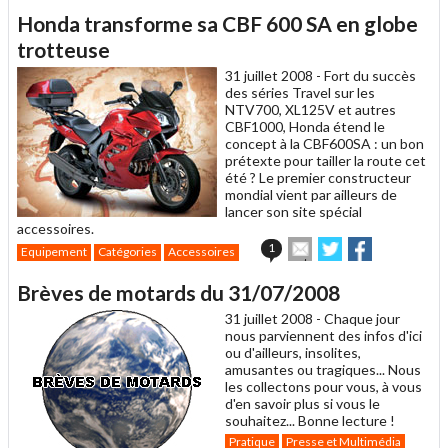
article
Twitter
Facebook
Honda transforme sa CBF 600 SA en globe
à
un
trotteuse
ami
31 juillet 2008 -
Fort du succès
des séries Travel sur les
NTV700, XL125V et autres
CBF1000, Honda étend le
concept à la CBF600SA : un bon
prétexte pour tailler la route cet
été ? Le premier constructeur
mondial vient par ailleurs de
lancer son site spécial
accessoires.
Envoyer
Partager
Partager
1
Equipement
Catégories
Accessoires
cet
sur
sur
article
Twitter
Facebook
Brèves de motards du 31/07/2008
à
un
31 juillet 2008 -
Chaque jour
ami
nous parviennent des infos d'ici
ou d'ailleurs, insolites,
amusantes ou tragiques... Nous
les collectons pour vous, à vous
d'en savoir plus si vous le
souhaitez... Bonne lecture !
Pratique
Presse et Multimédia