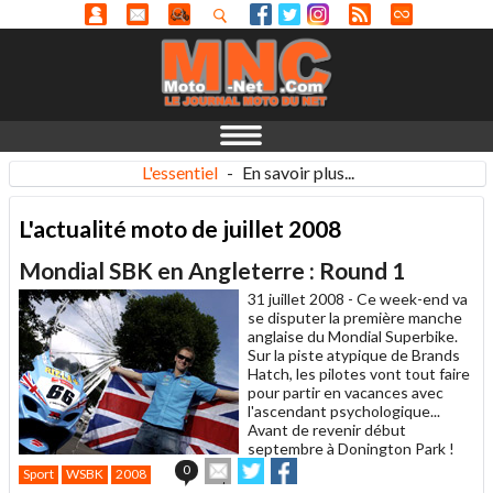
L'essentiel
-
En savoir plus...
L'actualité moto de juillet 2008
Mondial SBK en Angleterre : Round 1
31 juillet 2008 -
Ce week-end va
se disputer la première manche
anglaise du Mondial Superbike.
Sur la piste atypique de Brands
Hatch, les pilotes vont tout faire
pour partir en vacances avec
l'ascendant psychologique...
Avant de revenir début
septembre à Donington Park !
Envoyer
Partager
Partager
0
Sport
WSBK
2008
cet
sur
sur