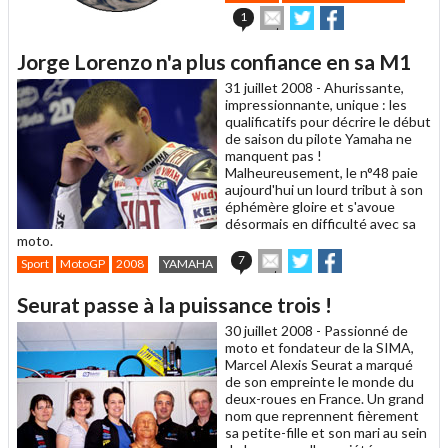
Envoyer
Partager
Partager
1
cet
sur
sur
article
Twitter
Facebook
Jorge Lorenzo n'a plus confiance en sa M1
à
un
31 juillet 2008 -
Ahurissante,
ami
impressionnante, unique : les
qualificatifs pour décrire le début
de saison du pilote Yamaha ne
manquent pas !
Malheureusement, le n°48 paie
aujourd'hui un lourd tribut à son
éphémère gloire et s'avoue
désormais en difficulté avec sa
moto.
Envoyer
Partager
Partager
7
Sport
MotoGP
2008
YAMAHA
cet
sur
sur
article
Twitter
Facebook
Seurat passe à la puissance trois !
à
un
30 juillet 2008 -
Passionné de
ami
moto et fondateur de la SIMA,
Marcel Alexis Seurat a marqué
de son empreinte le monde du
deux-roues en France. Un grand
nom que reprennent fièrement
sa petite-fille et son mari au sein