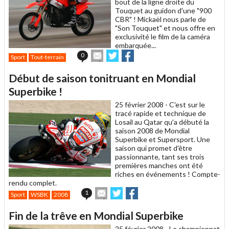
bout de la ligne droite du
Touquet au guidon d'une "900
CBR" ! Mickaël nous parle de
"Son Touquet" et nous offre en
exclusivité le film de la caméra
embarquée...
Envoyer
Partager
Partager
0
Sport
Tout-terrain
cet
sur
sur
article
Twitter
Facebook
Début de saison tonitruant en Mondial
à
un
Superbike !
ami
25 février 2008 -
C'est sur le
tracé rapide et technique de
Losail au Qatar qu'a débuté la
saison 2008 de Mondial
Superbike et Supersport. Une
saison qui promet d'être
passionnante, tant ses trois
premières manches ont été
riches en événements ! Compte-
rendu complet.
Envoyer
Partager
Partager
1
Sport
WSBK
2008
cet
sur
sur
article
Twitter
Facebook
Fin de la trêve en Mondial Superbike
à
un
25 février 2008 -
Le championnat