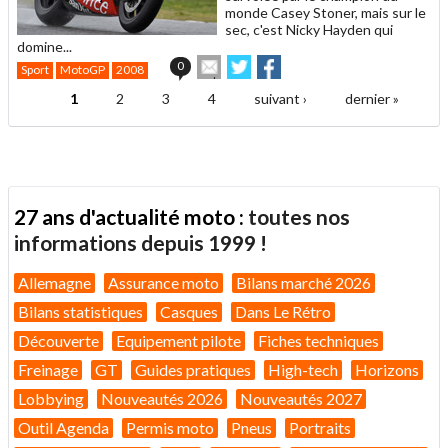
monde Casey Stoner, mais sur le
sec, c'est Nicky Hayden qui
domine...
Envoyer
Partager
Partager
0
Sport
MotoGP
2008
cet
sur
sur
article
Twitter
Facebook
1
2
3
4
suivant ›
dernier »
Pages
à
un
ami
27 ans d'actualité moto :
toutes nos
informations depuis 1999 !
Allemagne
Assurance moto
Bilans marché 2026
Bilans statistiques
Casques
Dans Le Rétro
Découverte
Equipement pilote
Fiches techniques
Freinage
GT
Guides pratiques
High-tech
Horizons
Lobbying
Nouveautés 2026
Nouveautés 2027
Outil Agenda
Permis moto
Pneus
Portraits