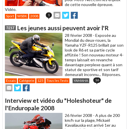
de cette nouvelle épreuve.
Vidéo.
Envoyer
Partager
Partager
1
Sport
WSBK
2008
cet
sur
sur
article
Twitter
Facebook
Les jeunes aussi peuvent avoir l'R
TEST
à
un
28 février 2008 -
Exposée au
ami
Mondial du deux-roues, la
Yamaha YZF-R125 brillait par son
look de R6 et sa partie cycle
affûtée ! Son nouveau moteur 4-
temps laissait en revanche
davantage perplexe quant à son
statut de sportive et son tarif
demeurait inconnu... Réponses.
16
Essais
Catégorie
125
Tous les Tests
YAMAHA
Envoyer
Partager
Partager
cet
sur
sur
article
Twitter
Facebook
Interview et vidéo du "Holeshoteur" de
à
un
l'Enduropale 2008
ami
26 février 2008 -
A plus de 200
km/h sur la plage, Mickaël
Kavaliauska est arrivé 1er au