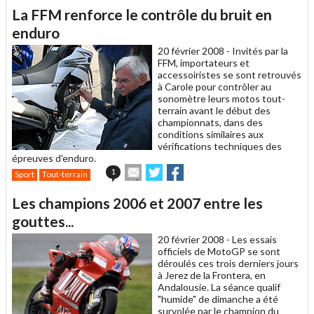
article
Twitter
Facebook
La FFM renforce le contrôle du bruit en
à
un
enduro
ami
20 février 2008 -
Invités par la
FFM, importateurs et
accessoiristes se sont retrouvés
à Carole pour contrôler au
sonomètre leurs motos tout-
terrain avant le début des
championnats, dans des
conditions similaires aux
vérifications techniques des
épreuves d'enduro.
Envoyer
Partager
Partager
1
Sport
Tout-terrain
cet
sur
sur
article
Twitter
Facebook
Les champions 2006 et 2007 entre les
à
un
gouttes...
ami
20 février 2008 -
Les essais
officiels de MotoGP se sont
déroulés ces trois derniers jours
à Jerez de la Frontera, en
Andalousie. La séance qualif
"humide" de dimanche a été
survolée par le champion du