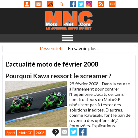
L'essentiel
-
En savoir plus...
L'actualité moto de février 2008
Pourquoi Kawa ressort le screamer ?
29 février 2008 -
Dans la course
à l’armement pour contrer
l’hégémonie Ducati, certains
constructeurs du MotoGP
n’hésitent pas à tester des
solutions inédites. D’autres,
comme Kawasaki, font le pari de
revenir à des options déjà
éprouvées. Explications.
Envoyer
Partager
Partager
0
Sport
MotoGP
2008
cet
sur
sur