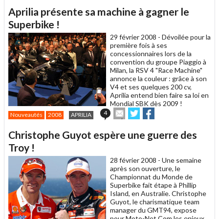
article
Twitter
Facebook
Aprilia présente sa machine à gagner le
à
un
Superbike !
ami
29 février 2008 -
Dévoilée pour la
première fois à ses
concessionnaires lors de la
convention du groupe Piaggio à
Milan, la RSV 4 "Race Machine"
annonce la couleur : grâce à son
V4 et ses quelques 200 cv,
Aprilia entend bien faire sa loi en
Mondial SBK dès 2009 !
Envoyer
Partager
Partager
4
Nouveautés
2008
APRILIA
cet
sur
sur
article
Twitter
Facebook
Christophe Guyot espère une guerre des
à
un
Troy !
ami
28 février 2008 -
Une semaine
après son ouverture, le
Championnat du Monde de
Superbike fait étape à Phillip
Island, en Australie. Christophe
Guyot, le charismatique team
manager du GMT94, expose
pour Moto-Net.Com les enjeux