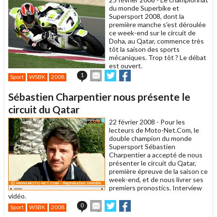
ami
du monde Superbike et
Supersport 2008, dont la
première manche s'est déroulée
ce week-end sur le circuit de
Doha, au Qatar, commence très
tôt la saison des sports
mécaniques. Trop tôt ? Le débat
est ouvert.
Envoyer
Partager
Partager
1
Sport
WSBK
2008
cet
sur
sur
article
Twitter
Facebook
Sébastien Charpentier nous présente le
à
un
circuit du Qatar
ami
22 février 2008 -
Pour les
lecteurs de Moto-Net.Com, le
double champion du monde
Supersport Sébastien
Charpentier a accepté de nous
présenter le circuit du Qatar,
première épreuve de la saison ce
week-end, et de nous livrer ses
premiers pronostics. Interview
vidéo.
Envoyer
Partager
Partager
0
Sport
WSBK
2008
cet
sur
sur