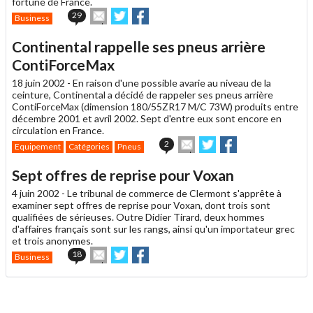
fortune de France.
Envoyer
Partager
Partager
29
Business
cet
sur
sur
article
Twitter
Facebook
Continental rappelle ses pneus arrière
à
un
ContiForceMax
ami
18 juin 2002 -
En raison d'une possible avarie au niveau de la
ceinture, Continental a décidé de rappeler ses pneus arrière
ContiForceMax (dimension 180/55ZR17 M/C 73W) produits entre
décembre 2001 et avril 2002. Sept d'entre eux sont encore en
circulation en France.
Envoyer
Partager
Partager
2
Equipement
Catégories
Pneus
cet
sur
sur
article
Twitter
Facebook
Sept offres de reprise pour Voxan
à
un
4 juin 2002 -
Le tribunal de commerce de Clermont s'apprête à
ami
examiner sept offres de reprise pour Voxan, dont trois sont
qualifiées de sérieuses. Outre Didier Tirard, deux hommes
d'affaires français sont sur les rangs, ainsi qu'un importateur grec
et trois anonymes.
Envoyer
Partager
Partager
18
Business
cet
sur
sur
article
Twitter
Facebook
à
un
ami