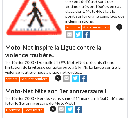
cessent de l'être) sont des
victimes très protégées en cas
d'accident. Moto-Net fait le
point sur le régime complexe des
indemnisations.
1
Pratique
Assurance moto
Envoyer
Partager
Partager
cet
sur
sur
article
Twitter
Facebook
Moto-Net inspire la Ligue contre la
à
un
violence routière...
ami
1er février 2000 -
Dès juillet 1999, Moto-Net préconisait une
limitation de la vitesse sur autoroute à 5 km/h. La Ligue contre la
violence routière nous a piqué notre idée...
Envoyer
Partager
Partager
9
Société
Sécurité routière
cet
sur
sur
article
Twitter
Facebook
Moto-Net fête son 1er anniversaire !
à
un
1er février 2000 -
Rendez-vous samedi 11 mars au Tribal Café pour
ami
fêter le 1er anniversaire de Moto-Net !
Envoyer
Partager
Partager
0
Horizons
Découverte
cet
sur
sur
article
Twitter
Facebook
à
un