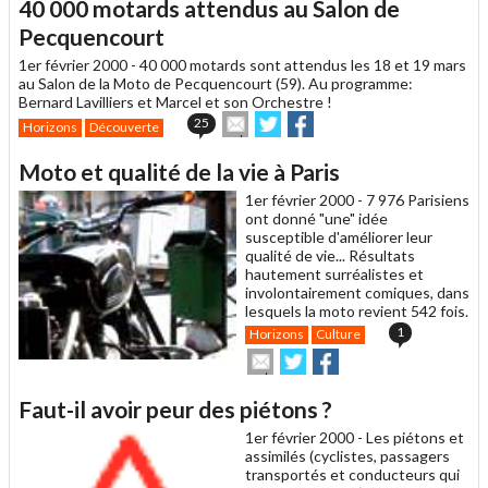
40 000 motards attendus au Salon de
Pecquencourt
1er février 2000 -
40 000 motards sont attendus les 18 et 19 mars
au Salon de la Moto de Pecquencourt (59). Au programme:
Bernard Lavilliers et Marcel et son Orchestre !
Envoyer
Partager
Partager
25
Horizons
Découverte
cet
sur
sur
article
Twitter
Facebook
Moto et qualité de la vie à Paris
à
un
1er février 2000 -
7 976 Parisiens
ami
ont donné "une" idée
susceptible d'améliorer leur
qualité de vie... Résultats
hautement surréalistes et
involontairement comiques, dans
lesquels la moto revient 542 fois.
1
Horizons
Culture
Envoyer
Partager
Partager
cet
sur
sur
article
Twitter
Facebook
Faut-il avoir peur des piétons ?
à
un
1er février 2000 -
Les piétons et
ami
assimilés (cyclistes, passagers
transportés et conducteurs qui