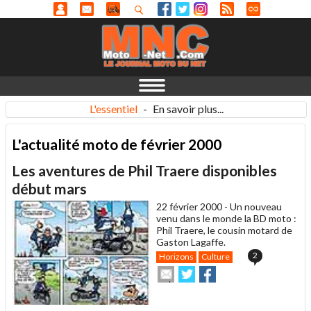
L'essentiel
-
En savoir plus...
L'actualité moto de février 2000
Les aventures de Phil Traere disponibles
début mars
22 février 2000 -
Un nouveau
venu dans le monde la BD moto :
Phil Traere, le cousin motard de
Gaston Lagaffe.
2
Horizons
Culture
Envoyer
Partager
Partager
cet
sur
sur
article
Twitter
Facebook
à