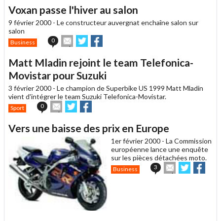
un
Voxan passe l'hiver au salon
ami
9 février 2000 -
Le constructeur auvergnat enchaîne salon sur
salon
Envoyer
Partager
Partager
0
Business
cet
sur
sur
article
Twitter
Facebook
Matt Mladin rejoint le team Telefonica-
à
un
Movistar pour Suzuki
ami
3 février 2000 -
Le champion de Superbike US 1999 Matt Mladin
vient d'intégrer le team Suzuki Telefonica-Movistar.
Envoyer
Partager
Partager
0
Sport
cet
sur
sur
article
Twitter
Facebook
Vers une baisse des prix en Europe
à
un
1er février 2000 -
La Commission
ami
européenne lance une enquête
sur les pièces détachées moto.
Envoyer
Partager
Part
3
Business
cet
sur
sur
article
Twitter
Faceboo
à
un
ami