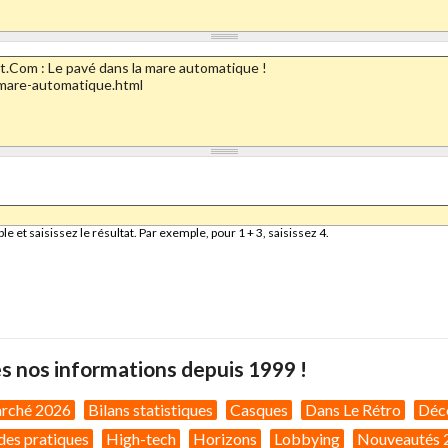
et saisissez le résultat. Par exemple, pour 1 + 3, saisissez 4.
s nos informations depuis 1999 !
arché 2026
Bilans statistiques
Casques
Dans Le Rétro
Déc
des pratiques
High-tech
Horizons
Lobbying
Nouveautés 