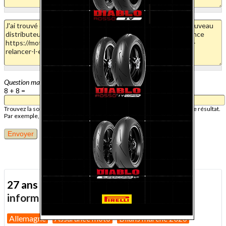
Question mathématique
8 + 8 =
Trouvez la solution de ce problème mathématique simple et saisissez le résultat.
Par exemple, pour 1 + 3, saisissez 4.
27 ans d'actualité moto :
toutes nos
informations depuis 1999 !
Allemagne
Assurance moto
Bilans marché 2026