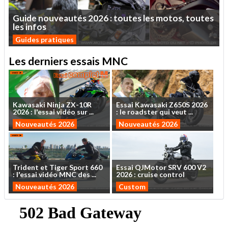
Guide
nouveautés
2026
:
toutes
les
motos,
toutes
les
infos
Guides pratiques
Les derniers essais MNC
Kawasaki
Ninja
ZX-10R
Essai
Kawasaki
Z650S
2026
2026
:
l'essai
vidéo
sur
...
:
le
roadster
qui
veut
...
Nouveautés 2026
Nouveautés 2026
Trident
et
Tiger
Sport
660
Essai
QJMotor
SRV
600
V2
:
l'essai
vidéo
MNC
des
...
2026
:
cruise
control
Nouveautés 2026
Custom