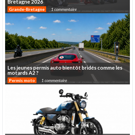
Bretagne
2026
Grande-Bretagne
1 commentaire
Les
jeunes
permis
auto
bientôt
bridés
comme
les
motards
A2
?
Permis moto
1 commentaire