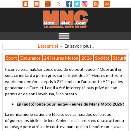
L'essentiel
-
En savoir plus...
Sport
Endurance
24 Heures Motos
2026
Société
Sécurité 
Inconscient, malchanceux, stupide ou petit joueur ? Quoi qu'il en
soit, ce motard a perdu gros sur le trajet des 24 Heures motos le
week-end dernier : surpris à 274 km/h sur l'autoroute A11 par les
gendarmes d'Eure-et-Loir, il a été intercepté puis privé de son
permis et de son Hayabusa, illico presto.
En (auto)route pour les 24 Heures du Mans Moto 2026 !
La gendarmerie nationale félicite ses camarades qui ont pu
dégourdir les bielles de leur Alpine… mais ont sans doute attendu
un péage pour arrêter le contrevenant qui, on l'espère tous, avait