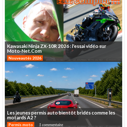
Kawasaki
Ninja
ZX-10R
2026
:
l'essai
vidéo
sur
Moto-Net.Com
Nouveautés 2026
Les
jeunes
permis
auto
bientôt
bridés
comme
les
motards
A2
?
Permis moto
1 commentaire