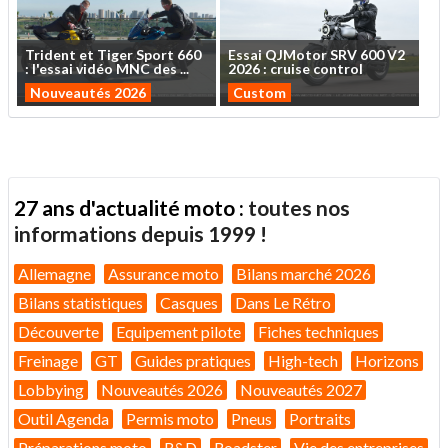
Trident
et
Tiger
Sport
660
Essai
QJMotor
SRV
600
V2
:
l'essai
vidéo
MNC
des
...
2026
:
cruise
control
Nouveautés 2026
Custom
27 ans d'actualité moto :
toutes nos
informations depuis 1999 !
Allemagne
Assurance moto
Bilans marché 2026
Bilans statistiques
Casques
Dans Le Rétro
Découverte
Equipement pilote
Fiches techniques
Freinage
GT
Guides pratiques
High-tech
Horizons
Lobbying
Nouveautés 2026
Nouveautés 2027
Outil Agenda
Permis moto
Pneus
Portraits
Préparations moto
R&D
Roadster
Vie des entreprises