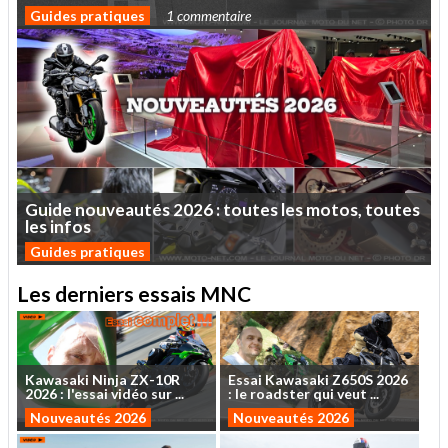
Guides pratiques
1 commentaire
Guide
nouveautés
2026
:
toutes
les
motos,
toutes
les
infos
Guides pratiques
Les derniers essais MNC
Kawasaki
Ninja
ZX-10R
Essai
Kawasaki
Z650S
2026
2026
:
l'essai
vidéo
sur
...
:
le
roadster
qui
veut
...
Nouveautés 2026
Nouveautés 2026