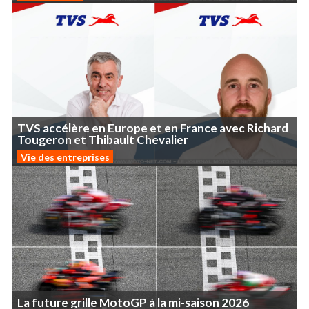
TVS
accélère
en
Europe
et
en
France
avec
Richard
Tougeron
et
Thibault
Chevalier
Vie des entreprises
La
future
grille
MotoGP
à
la
mi-saison
2026