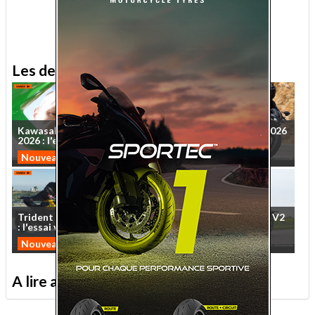
Les derniers essais MNC
Kawasaki
Ninja
ZX-10R
Essai
Kawasaki
Z650S
2026
2026
:
l'essai
vidéo
sur
...
:
le
roadster
qui
veut
...
Nouveautés 2026
Nouveautés 2026
Trident
et
Tiger
Sport
660
Essai
QJMotor
SRV
600
V2
:
l'essai
vidéo
MNC
des
...
2026
:
cruise
control
Nouveautés 2026
Custom
A lire aussi sur le Journal moto du Net