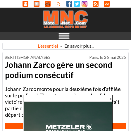
L'essentiel
-
En savoir plus...
#BRITISHGP ANALYSES
Paris, le
26 mai 2025
Johann Zarco gère un second
podium consécutif
Johann Zarco monte pour la deuxième fois d'affilée
sur le podium à Silverstone après sa splendide
victoire au Mans sur sa Honda-LCR. Le cannois fait
partie des pilotes à avoir bien négocié le second
départ du GP de Grande-Bretagne 2025.
Inscription Newsletter MNC