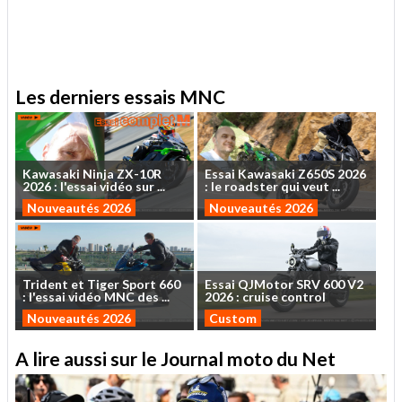
.
Les derniers essais MNC
Kawasaki
Ninja
ZX-10R
Essai
Kawasaki
Z650S
2026
2026
:
l'essai
vidéo
sur
...
:
le
roadster
qui
veut
...
Nouveautés 2026
Nouveautés 2026
Trident
et
Tiger
Sport
660
Essai
QJMotor
SRV
600
V2
:
l'essai
vidéo
MNC
des
...
2026
:
cruise
control
Nouveautés 2026
Custom
A lire aussi sur le Journal moto du Net