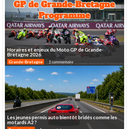
Horaires
et
enjeux
du
Moto
GP
de
Grande-
Bretagne
2026
Grande-Bretagne
1 commentaire
Les
jeunes
permis
auto
bientôt
bridés
comme
les
motards
A2
?