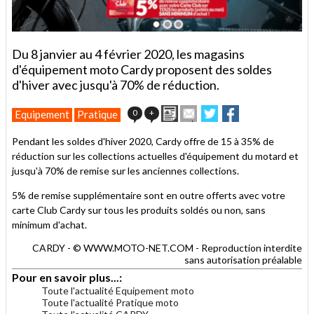
Du 8 janvier au 4 février 2020, les magasins
d'équipement moto Cardy proposent des soldes
d'hiver avec jusqu'à 70% de réduction.
Imprimer
Envoyer
Partager
Partager
0
+
Equipement
Pratique
cet
sur
sur
article
Twitter
Facebook
Pendant les soldes d'hiver 2020, Cardy offre de 15 à 35% de
à
réduction sur les collections actuelles d'équipement du motard et
un
jusqu'à 70% de remise sur les anciennes collections.
ami
5% de remise supplémentaire sont en outre offerts avec votre
carte Club Cardy sur tous les produits soldés ou non, sans
minimum d'achat.
CARDY - © WWW.MOTO-NET.COM - Reproduction interdite
sans autorisation préalable
Pour en savoir plus...:
Toute l'actualité Equipement moto
Toute l'actualité Pratique moto