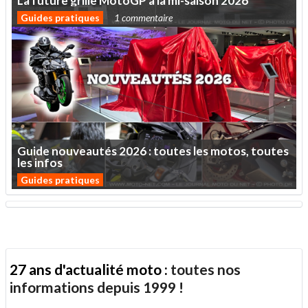
La
future
grille
MotoGP
à
la
mi-saison
2026
Guides pratiques
1 commentaire
Guide
nouveautés
2026
:
toutes
les
motos,
toutes
les
infos
Guides pratiques
27 ans d'actualité moto :
toutes nos
informations depuis 1999 !