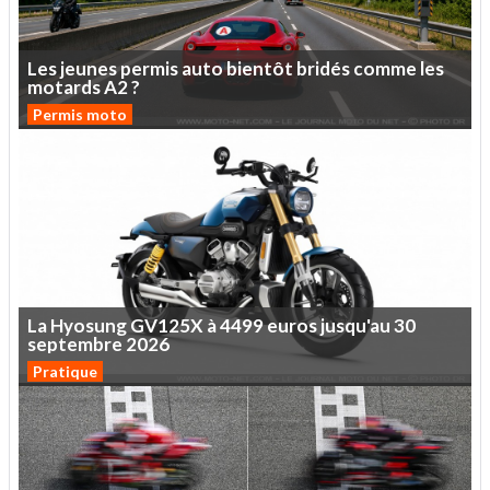
Les
jeunes
permis
auto
bientôt
bridés
comme
les
motards
A2
?
Permis moto
La
Hyosung
GV125X
à
4499
euros
jusqu'au
30
septembre
2026
Pratique