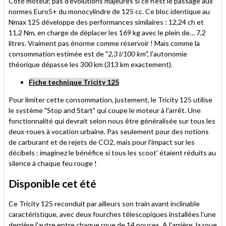
Côté moteur, pas d'évolutions majeures si ce n'est le passage aux
normes Euro5+ du monocylindre de 125 cc. Ce bloc identique au
Nmax 125 développe des performances similaires : 12,24 ch et
11,2 Nm, en charge de déplacer les 169 kg avec le plein de… 7,2
litres. Vraiment pas énorme comme réservoir ! Mais comme la
consommation estimée est de "
2,3 l/100 km
", l'autonomie
théorique dépasse les 300 km (313 km exactement).
Fiche technique Tricity 125
Pour limiter cette consommation, justement, le Tricity 125 utilise
le système "Stop and Start" qui coupe le moteur à l'arrêt. Une
fonctionnalité qui devrait selon nous être généralisée sur tous les
deux-roues à vocation urbaine. Pas seulement pour des notions
de carburant et de rejets de CO2, mais pour l'impact sur les
décibels : imaginez le bénéfice si tous les scoot' étaient réduits au
silence à chaque feu rouge !
Disponible cet été
Ce Tricity 125 reconduit par ailleurs son train avant inclinable
caractéristique, avec deux fourches télescopiques installées l'une
derrière l'autre entre chaque roue de 14 pouces. A l'arrière, la roue