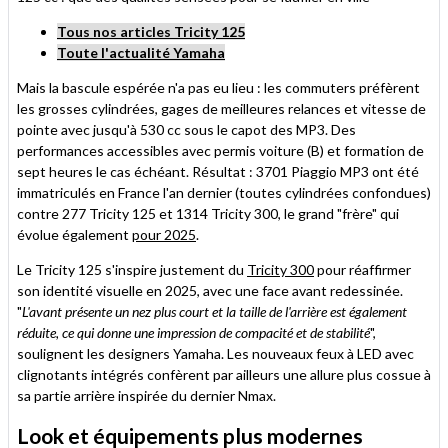
Tous nos articles Tricity 125
Toute l'actualité Yamaha
Mais la bascule espérée n'a pas eu lieu : les commuters préfèrent
les grosses cylindrées, gages de meilleures relances et vitesse de
pointe avec jusqu'à 530 cc sous le capot des MP3. Des
performances accessibles avec permis voiture (B) et formation de
sept heures le cas échéant. Résultat : 3701 Piaggio MP3 ont été
immatriculés en France l'an dernier (toutes cylindrées confondues)
contre 277 Tricity 125 et 1314 Tricity 300, le grand "frère" qui
évolue également
pour 2025
.
Le Tricity 125 s'inspire justement du
Tricity 300
pour réaffirmer
son identité visuelle en 2025, avec une face avant redessinée.
"
L'avant présente un nez plus court et la taille de l'arrière est également
réduite, ce qui donne une impression de compacité et de stabilité
",
soulignent les designers Yamaha. Les nouveaux feux à LED avec
clignotants intégrés confèrent par ailleurs une allure plus cossue à
sa partie arrière inspirée du dernier Nmax.
Look et équipements plus modernes