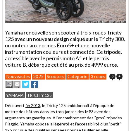
Yamaha renouvelle son scooter à trois-roues Tricity
125 avec un nouveau design calqué sur le Tricity 300,
un moteur aux normes Euro5+ et une nouvelle
instrumentation couleurs et connectée. Ce tripode,
accessible avec le permis moto A1 et le permis
voiture B, débarque cet été au prix de 4999 euros.
Nouveautés
2025
Scooters
Catégorie
3 roues
0
+
Imprimer
Envoyer
Partager
Partager
cet
sur
sur
article
Twitter
Facebook
YAMAHA
TRICITY 125
à
un
Découvert
fin 2013
, le Tricity 125 ambitionnait à l'époque de
ami
mettre des bâtons dans les trois jantes des MP3 avec des
arguments pragmatiques. A l'encombrement des "gros" tripodes
Piaggio, Yamaha oppose la légèreté et l'accessibilité d'un "petit"
125 cc : que des qualités sensées pour se faufiler en ville