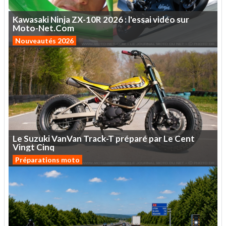
Kawasaki
Ninja
ZX-10R
2026
:
l'essai
vidéo
sur
Moto-Net.Com
Nouveautés 2026
Le
Suzuki
VanVan
Track-T
préparé
par
Le
Cent
Vingt
Cinq
Préparations moto