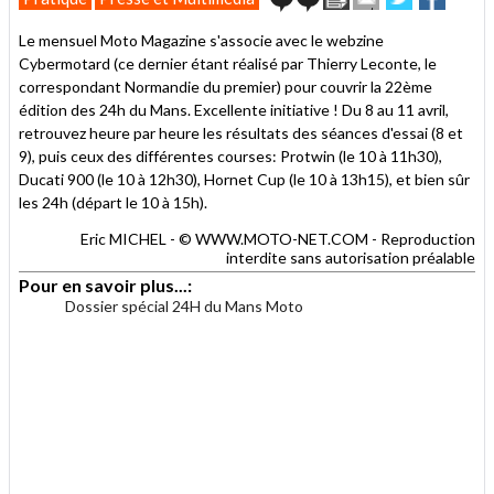
cet
sur
sur
article
Twitter
Facebook
Le mensuel Moto Magazine s'associe avec le webzine
à
Cybermotard (ce dernier étant réalisé par Thierry Leconte, le
un
correspondant Normandie du premier) pour couvrir la 22ème
ami
édition des 24h du Mans. Excellente initiative ! Du 8 au 11 avril,
retrouvez heure par heure les résultats des séances d'essai (8 et
9), puis ceux des différentes courses: Protwin (le 10 à 11h30),
Ducati 900 (le 10 à 12h30), Hornet Cup (le 10 à 13h15), et bien sûr
les 24h (départ le 10 à 15h).
Eric MICHEL - © WWW.MOTO-NET.COM - Reproduction
interdite sans autorisation préalable
Pour en savoir plus...:
Dossier spécial 24H du Mans Moto
.