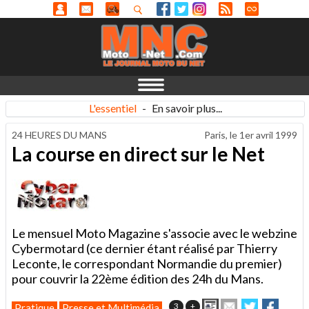
L'essentiel
-
En savoir plus...
24 HEURES DU MANS
Paris, le
1er avril 1999
La course en direct sur le Net
Le mensuel Moto Magazine s'associe avec le webzine
Cybermotard (ce dernier étant réalisé par Thierry
Leconte, le correspondant Normandie du premier)
pour couvrir la 22ème édition des 24h du Mans.
Imprimer
Envoyer
Partager
Partag
3
+
Pratique
Presse et Multimédia