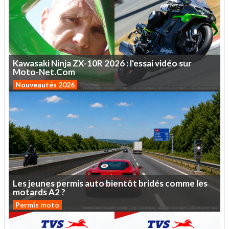
Kawasaki
Ninja
ZX-10R
2026
:
l'essai
vidéo
sur
Moto-Net.Com
Nouveautés 2026
Les
jeunes
permis
auto
bientôt
bridés
comme
les
motards
A2
?
Permis moto