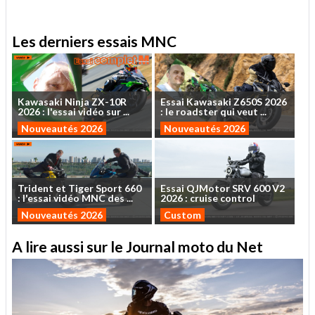
Les derniers essais MNC
Kawasaki
Ninja
ZX-10R
Essai
Kawasaki
Z650S
2026
2026
:
l'essai
vidéo
sur
...
:
le
roadster
qui
veut
...
Nouveautés 2026
Nouveautés 2026
Trident
et
Tiger
Sport
660
Essai
QJMotor
SRV
600
V2
:
l'essai
vidéo
MNC
des
...
2026
:
cruise
control
Nouveautés 2026
Custom
A lire aussi sur le Journal moto du Net