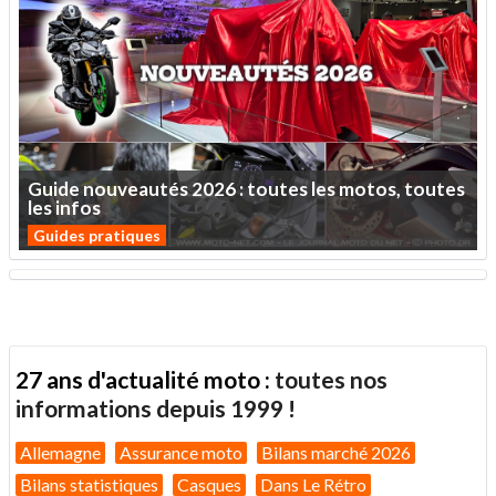
Guide
nouveautés
2026
:
toutes
les
motos,
toutes
les
infos
Guides pratiques
27 ans d'actualité moto :
toutes nos
informations depuis 1999 !
Allemagne
Assurance moto
Bilans marché 2026
Bilans statistiques
Casques
Dans Le Rétro