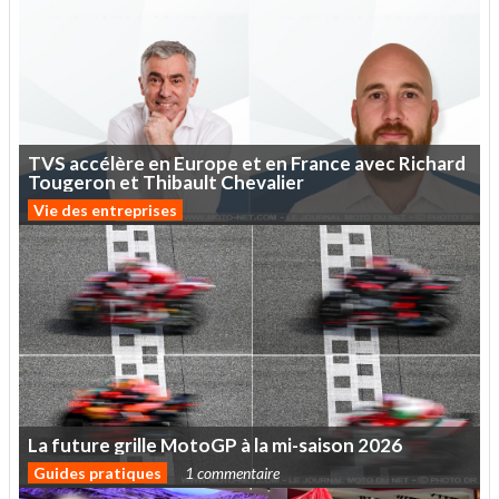
TVS
accélère
en
Europe
et
en
France
avec
Richard
Tougeron
et
Thibault
Chevalier
Vie des entreprises
La
future
grille
MotoGP
à
la
mi-saison
2026
Guides pratiques
1 commentaire