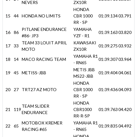
NEVERS
ZX10R
HONDA
15
44
HONDA NO LIMITS
CBR 1000
01:39.134
03.791
RR - SP
PITLANE ENDURANCE
YAMAHA
16
86
01:39.163
03.820
#86- JP3
YZF - R1
TEAM 33 LOUIT APRIL
KAWASAKI
17
33
01:39.275
03.932
MOTO
ZX10R
YAMAHA R1
18
14
MACO RACING TEAM
01:39.307
03.964
- RN65
METIS JBB
19
45
METISS-JBB
01:39.404
04.061
MS22-JBB
HONDA
20
27
TRT27 AZ MOTO
CBR 1000
01:39.436
04.093
RR - SP
HONDA
TEAM SLIDER
21
119
CBR1000
01:39.763
04.420
ENDURANCE
RR-R-SP
MOTOBOX KREMER
YAMAHA R1
22
65
01:39.835
04.492
RACING #65
- RN65
HONDA