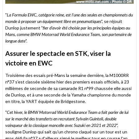
"
La Formula EWC, catégorie reine, est l'une des seules en championnats du
monde à proposer un équipement libre en pneumatiques
", se réjouit
Dunlop justement "
fier d'avoir été choisie par les principales équipes au
Mans, comme BMW Motorrad World Endurance Team, son partenaire de
longue date
".
Assurer le spectacle en STK, viser la
victoire en EWC
Troisième des essais pré-Mans la semaine dernière, la M1000RR
n°37 s'est classée sixième hier des premiers essais officiels, à 23
millièmes de seconde de sa camarade R1 n°99 chaussée elle aussi
de Dunlop, et à une seconde de la Yamaha championne du monde
en titre, la YART équipée de Bridgestone.
"
Cet hiver, le BMW Motorrad World Endurance Team a fait parler de lui
sur le marché des transferts en recrutant Sylvain Guintoli, double
vainqueur de la classique mancelle avec Suzuki en 2021 et 2022
",
souligne Dunlop qui sait qu'un chrono claqué sur un tour est un
gros défi (la n°37 a d'ailleurs signé le meilleur tour en course l'an