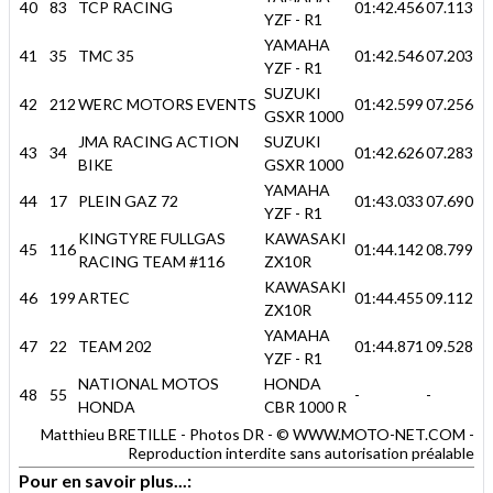
40
83
TCP RACING
01:42.456
07.113
YZF - R1
YAMAHA
41
35
TMC 35
01:42.546
07.203
YZF - R1
SUZUKI
42
212
WERC MOTORS EVENTS
01:42.599
07.256
GSXR 1000
JMA RACING ACTION
SUZUKI
43
34
01:42.626
07.283
BIKE
GSXR 1000
YAMAHA
44
17
PLEIN GAZ 72
01:43.033
07.690
YZF - R1
KINGTYRE FULLGAS
KAWASAKI
45
116
01:44.142
08.799
RACING TEAM #116
ZX10R
KAWASAKI
46
199
ARTEC
01:44.455
09.112
ZX10R
YAMAHA
47
22
TEAM 202
01:44.871
09.528
YZF - R1
NATIONAL MOTOS
HONDA
48
55
-
-
HONDA
CBR 1000 R
Matthieu BRETILLE - Photos DR - © WWW.MOTO-NET.COM -
Reproduction interdite sans autorisation préalable
Pour en savoir plus...: