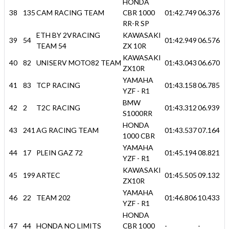
HONDA
38
135
CAM RACING TEAM
CBR 1000
01:42.749
06.376
RR-R SP
ETH BY 2VRACING
KAWASAKI
39
54
01:42.949
06.576
TEAM 54
ZX 10R
KAWASAKI
40
82
UNISERV MOTO82 TEAM
01:43.043
06.670
ZX10R
YAMAHA
41
83
TCP RACING
01:43.158
06.785
YZF - R1
BMW
42
2
T2C RACING
01:43.312
06.939
S1000RR
HONDA
43
241
AG RACING TEAM
01:43.537
07.164
1000 CBR
YAMAHA
44
17
PLEIN GAZ 72
01:45.194
08.821
YZF - R1
KAWASAKI
45
199
ARTEC
01:45.505
09.132
ZX10R
YAMAHA
46
22
TEAM 202
01:46.806
10.433
YZF - R1
HONDA
47
44
HONDA NO LIMITS
CBR 1000
-
-