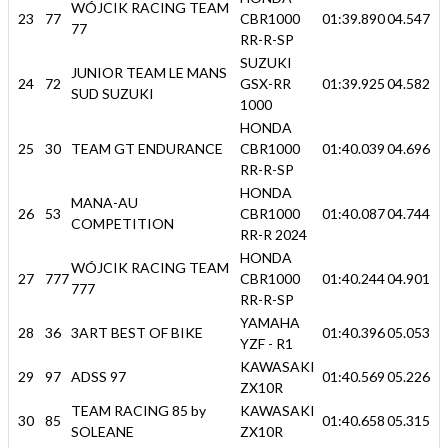
WÓJCIK RACING TEAM
23
77
CBR1000
01:39.890
04.547
77
RR-R-SP
SUZUKI
JUNIOR TEAM LE MANS
24
72
GSX-RR
01:39.925
04.582
SUD SUZUKI
1000
HONDA
25
30
TEAM GT ENDURANCE
CBR1000
01:40.039
04.696
RR-R-SP
HONDA
MANA-AU
26
53
CBR1000
01:40.087
04.744
COMPETITION
RR-R 2024
HONDA
WÓJCIK RACING TEAM
27
777
CBR1000
01:40.244
04.901
777
RR-R-SP
YAMAHA
28
36
3ART BEST OF BIKE
01:40.396
05.053
YZF - R1
KAWASAKI
29
97
ADSS 97
01:40.569
05.226
ZX10R
TEAM RACING 85 by
KAWASAKI
30
85
01:40.658
05.315
SOLEANE
ZX10R