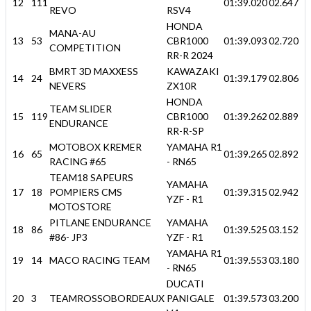
12
111
01:39.020
02.647
REVO
RSV4
HONDA
MANA-AU
13
53
CBR1000
01:39.093
02.720
COMPETITION
RR-R 2024
BMRT 3D MAXXESS
KAWAZAKI
14
24
01:39.179
02.806
NEVERS
ZX10R
HONDA
TEAM SLIDER
15
119
CBR1000
01:39.262
02.889
ENDURANCE
RR-R-SP
MOTOBOX KREMER
YAMAHA R1
16
65
01:39.265
02.892
RACING #65
- RN65
TEAM18 SAPEURS
YAMAHA
17
18
POMPIERS CMS
01:39.315
02.942
YZF - R1
MOTOSTORE
PITLANE ENDURANCE
YAMAHA
18
86
01:39.525
03.152
#86- JP3
YZF - R1
YAMAHA R1
19
14
MACO RACING TEAM
01:39.553
03.180
- RN65
DUCATI
20
3
TEAMROSSOBORDEAUX
PANIGALE
01:39.573
03.200