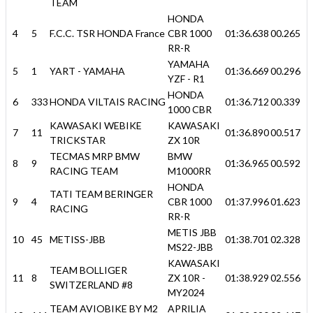
TEAM
HONDA
4
5
F.C.C. TSR HONDA France
CBR 1000
01:36.638
00.265
RR-R
YAMAHA
5
1
YART - YAMAHA
01:36.669
00.296
YZF - R1
HONDA
6
333
HONDA VILTAIS RACING
01:36.712
00.339
1000 CBR
KAWASAKI WEBIKE
KAWASAKI
7
11
01:36.890
00.517
TRICKSTAR
ZX 10R
TECMAS MRP BMW
BMW
8
9
01:36.965
00.592
RACING TEAM
M1000RR
HONDA
TATI TEAM BERINGER
9
4
CBR 1000
01:37.996
01.623
RACING
RR-R
METIS JBB
10
45
METISS-JBB
01:38.701
02.328
MS22-JBB
KAWASAKI
TEAM BOLLIGER
11
8
ZX 10R -
01:38.929
02.556
SWITZERLAND #8
MY2024
TEAM AVIOBIKE BY M2
APRILIA