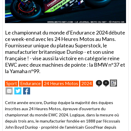
Le championnat du monde d'Endurance 2024 débute
ce week-end avec les 24 Heures Motos au Mans.
Fournisseur unique du plateau Superstock, le
manufacturier britannique Dunlop - et son usine
française ! - vise aussi la victoire en catégorie reine
EWC avec deux machines de pointe : la BMW n°37 et
la Yamaha n°99.
Imprim
0
+
Sport
Endurance
24 Heures Motos
2024
Envoyer
Partager
Partager
cet
sur
sur
article
Twitter
Facebook
Cette année encore, Dunlop équipe la majorité des équipes
à
inscrites aux 24 Heures Motos, épreuve d'ouverture du
un
championnat du monde EWC 2024. Logique, dans la mesure où
ami
depuis trois ans, le manufacturier fondée en 1888 par l'écossais
John Boyd Dunlop - propriété de l'américain GoodYear depuis