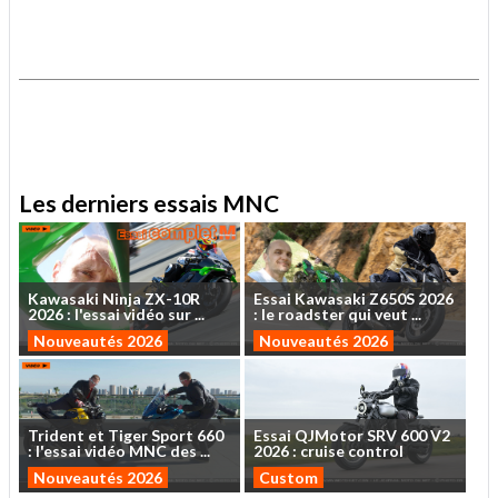
.
.
Les derniers essais MNC
Kawasaki
Ninja
ZX-10R
Essai
Kawasaki
Z650S
2026
2026
:
l'essai
vidéo
sur
...
:
le
roadster
qui
veut
...
Nouveautés 2026
Nouveautés 2026
Trident
et
Tiger
Sport
660
Essai
QJMotor
SRV
600
V2
:
l'essai
vidéo
MNC
des
...
2026
:
cruise
control
Nouveautés 2026
Custom