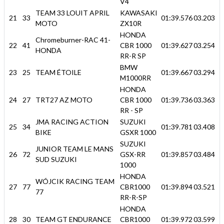
V4
TEAM 33 LOUIT APRIL
KAWASAKI
21
33
01:39.576
03.203
MOTO
ZX10R
HONDA
Chromeburner-RAC 41-
22
41
CBR 1000
01:39.627
03.254
HONDA
RR-R SP
BMW
23
25
TEAM ÉTOILE
01:39.667
03.294
M1000RR
HONDA
24
27
TRT27 AZ MOTO
CBR 1000
01:39.736
03.363
RR - SP
JMA RACING ACTION
SUZUKI
25
34
01:39.781
03.408
BIKE
GSXR 1000
SUZUKI
JUNIOR TEAM LE MANS
26
72
GSX-RR
01:39.857
03.484
SUD SUZUKI
1000
HONDA
WÓJCIK RACING TEAM
27
77
CBR1000
01:39.894
03.521
77
RR-R-SP
HONDA
28
30
TEAM GT ENDURANCE
CBR1000
01:39.972
03.599