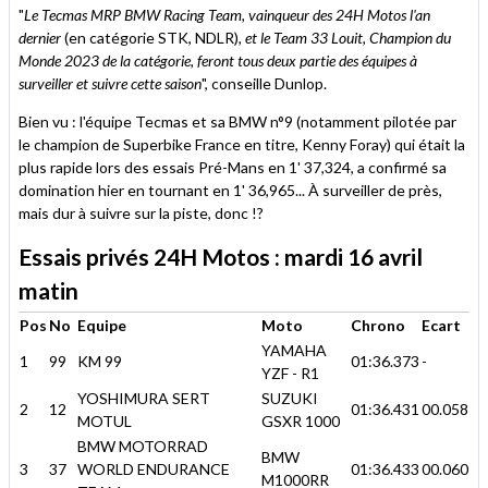
"
Le Tecmas MRP BMW Racing Team, vainqueur des 24H Motos l'an
dernier
(en catégorie STK, NDLR)
, et le Team 33 Louit, Champion du
Monde 2023 de la catégorie, feront tous deux partie des équipes à
surveiller et suivre cette saison
", conseille Dunlop.
Bien vu : l'équipe Tecmas et sa BMW n°9 (notamment pilotée par
le champion de Superbike France en titre, Kenny Foray) qui était la
plus rapide lors des essais Pré-Mans en 1' 37,324, a confirmé sa
domination hier en tournant en 1' 36,965... À surveiller de près,
mais dur à suivre sur la piste, donc !?
Essais privés 24H Motos : mardi 16 avril
matin
Pos
No
Equipe
Moto
Chrono
Ecart
YAMAHA
1
99
KM 99
01:36.373
-
YZF - R1
YOSHIMURA SERT
SUZUKI
2
12
01:36.431
00.058
MOTUL
GSXR 1000
BMW MOTORRAD
BMW
3
37
WORLD ENDURANCE
01:36.433
00.060
M1000RR