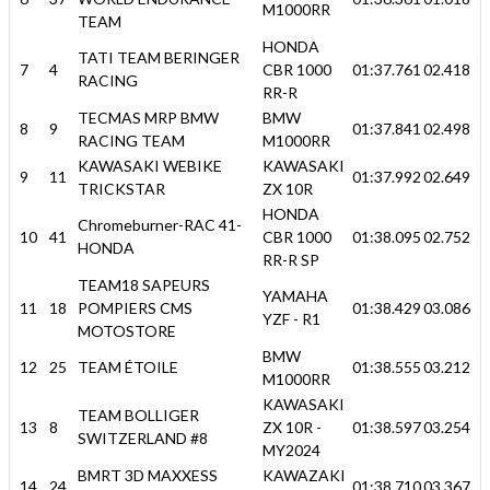
M1000RR
TEAM
HONDA
TATI TEAM BERINGER
7
4
CBR 1000
01:37.761
02.418
RACING
RR-R
TECMAS MRP BMW
BMW
8
9
01:37.841
02.498
RACING TEAM
M1000RR
KAWASAKI WEBIKE
KAWASAKI
9
11
01:37.992
02.649
TRICKSTAR
ZX 10R
HONDA
Chromeburner-RAC 41-
10
41
CBR 1000
01:38.095
02.752
HONDA
RR-R SP
TEAM18 SAPEURS
YAMAHA
11
18
POMPIERS CMS
01:38.429
03.086
YZF - R1
MOTOSTORE
BMW
12
25
TEAM ÉTOILE
01:38.555
03.212
M1000RR
KAWASAKI
TEAM BOLLIGER
13
8
ZX 10R -
01:38.597
03.254
SWITZERLAND #8
MY2024
BMRT 3D MAXXESS
KAWAZAKI
14
24
01:38.710
03.367