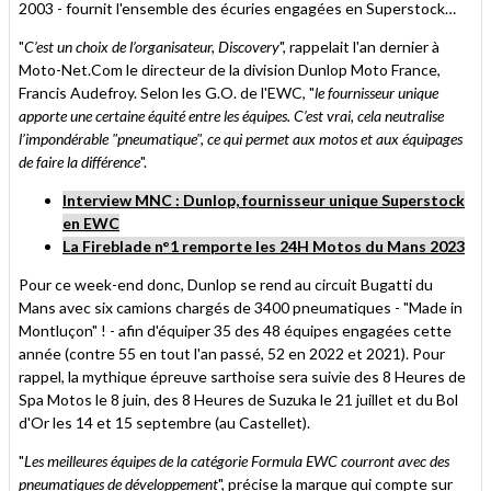
2003 - fournit l'ensemble des écuries engagées en Superstock…
"
C’est un choix de l’organisateur, Discovery
", rappelait l'an dernier à
Moto-Net.Com le directeur de la division Dunlop Moto France,
Francis Audefroy. Selon les G.O. de l'EWC, "
le fournisseur unique
apporte une certaine équité entre les équipes. C’est vrai, cela neutralise
l’impondérable "pneumatique", ce qui permet aux motos et aux équipages
de faire la différence
".
Interview MNC : Dunlop, fournisseur unique Superstock
en EWC
La Fireblade n°1 remporte les 24H Motos du Mans 2023
Pour ce week-end donc, Dunlop se rend au circuit Bugatti du
Mans avec six camions chargés de 3400 pneumatiques - "Made in
Montluçon" ! - afin d'équiper 35 des 48 équipes engagées cette
année (contre 55 en tout l'an passé, 52 en 2022 et 2021). Pour
rappel, la mythique épreuve sarthoise sera suivie des 8 Heures de
Spa Motos le 8 juin, des 8 Heures de Suzuka le 21 juillet et du Bol
d'Or les 14 et 15 septembre (au Castellet).
"
Les meilleures équipes de la catégorie Formula EWC courront avec des
pneumatiques de développement
", précise la marque qui compte sur