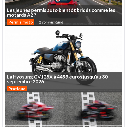
Les
jeunes
permis
auto
bientôt
bridés
comme
les
motards
A2
?
Permis moto
1 commentaire
La
Hyosung
GV125X
à
4499
euros
jusqu'au
30
septembre
2026
Pratique