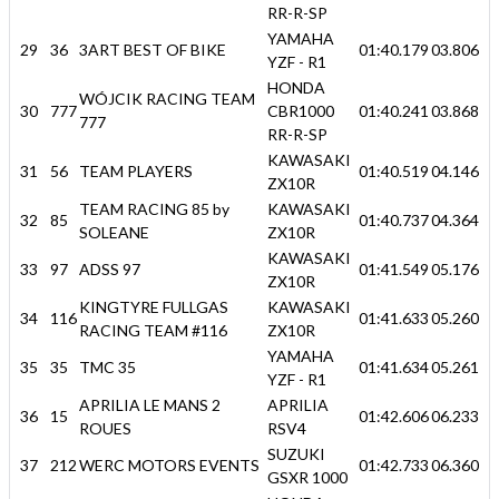
RR-R-SP
YAMAHA
29
36
3ART BEST OF BIKE
01:40.179
03.806
YZF - R1
HONDA
WÓJCIK RACING TEAM
30
777
CBR1000
01:40.241
03.868
777
RR-R-SP
KAWASAKI
31
56
TEAM PLAYERS
01:40.519
04.146
ZX10R
TEAM RACING 85 by
KAWASAKI
32
85
01:40.737
04.364
SOLEANE
ZX10R
KAWASAKI
33
97
ADSS 97
01:41.549
05.176
ZX10R
KINGTYRE FULLGAS
KAWASAKI
34
116
01:41.633
05.260
RACING TEAM #116
ZX10R
YAMAHA
35
35
TMC 35
01:41.634
05.261
YZF - R1
APRILIA LE MANS 2
APRILIA
36
15
01:42.606
06.233
ROUES
RSV4
SUZUKI
37
212
WERC MOTORS EVENTS
01:42.733
06.360
GSXR 1000