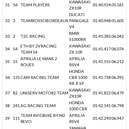
KAWASAKI
31
56
TEAM PLAYERS
01:40.924
05.581
ZX10R
DUCATI
32
3
TEAMROSSOBORDEAUX
PANIGALE
01:40.948
05.605
V4
BMW
33
2
T2C RACING
01:41.385
06.042
S1000RR
ETH BY 2VRACING
KAWASAKI
34
54
01:41.417
06.074
TEAM 54
ZX 10R
APRILIA LE MANS 2
APRILIA
35
15
01:41.555
06.212
ROUES
RSV4
HONDA
36
135
CAM RACING TEAM
CBR 1000
01:41.738
06.395
RR-R SP
KAWASAKI
37
82
UNISERV MOTO82 TEAM
01:41.822
06.479
ZX10R
HONDA
38
241
AG RACING TEAM
01:42.141
06.798
1000 CBR
TEAM AVIOBIKE BY M2
APRILIA
39
111
01:42.290
06.947
REVO
RSV4
YAMAHA