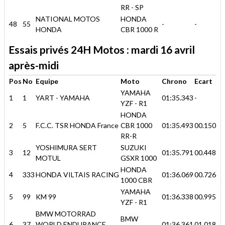
RR - SP
NATIONAL MOTOS
HONDA
48
55
-
-
HONDA
CBR 1000 R
Essais privés 24H Motos : mardi 16 avril
après-midi
Pos
No
Equipe
Moto
Chrono
Ecart
YAMAHA
1
1
YART - YAMAHA
01:35.343
-
YZF - R1
HONDA
2
5
F.C.C. TSR HONDA France
CBR 1000
01:35.493
00.150
RR-R
YOSHIMURA SERT
SUZUKI
3
12
01:35.791
00.448
MOTUL
GSXR 1000
HONDA
4
333
HONDA VILTAIS RACING
01:36.069
00.726
1000 CBR
YAMAHA
5
99
KM 99
01:36.338
00.995
YZF - R1
BMW MOTORRAD
BMW
6
37
WORLD ENDURANCE
01:36.361
01.018