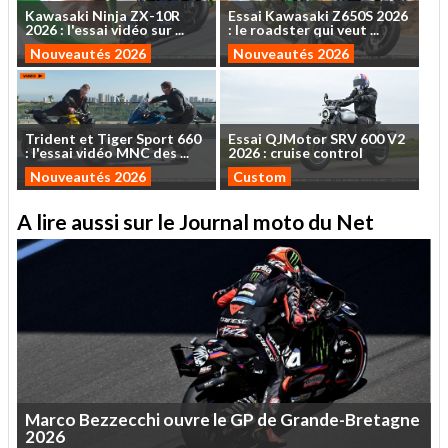
Kawasaki
Ninja
ZX-10R
Essai
Kawasaki
Z650S
2026
2026
:
l'essai
vidéo
sur
...
:
le
roadster
qui
veut
...
Nouveautés 2026
Nouveautés 2026
Trident
et
Tiger
Sport
660
Essai
QJMotor
SRV
600
V2
:
l'essai
vidéo
MNC
des
...
2026
:
cruise
control
Nouveautés 2026
Custom
A lire aussi sur le Journal moto du Net
Marco
Bezzecchi
ouvre
le
GP
de
Grande-Bretagne
2026