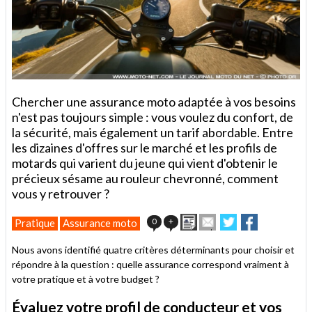
Chercher une assurance moto adaptée à vos besoins
n'est pas toujours simple : vous voulez du confort, de
la sécurité, mais également un tarif abordable. Entre
les dizaines d'offres sur le marché et les profils de
motards qui varient du jeune qui vient d'obtenir le
précieux sésame au rouleur chevronné, comment
vous y retrouver ?
Imprimer
Envoyer
Partager
Partager
0
+
Pratique
Assurance moto
cet
sur
sur
article
Twitter
Facebook
Nous avons identifié quatre critères déterminants pour choisir et
à
répondre à la question : quelle assurance correspond vraiment à
un
votre pratique et à votre budget ?
ami
Évaluez votre profil de conducteur et vos