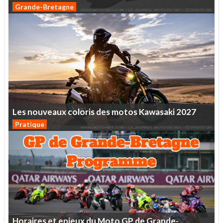
Grande-Bretagne
Les
nouveaux
coloris
des
motos
Kawasaki
2027
Pratique
Horaires
et
enjeux
du
Moto
GP
de
Grande-