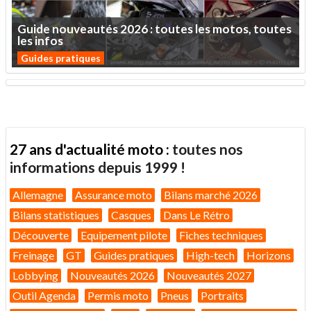
Guide
nouveautés
2026
:
toutes
les
motos,
toutes
les
infos
Guides pratiques
27 ans d'actualité moto :
toutes nos
informations depuis 1999 !
Allemagne
Assurance moto
Bilans marché 2026
Bilans statistiques
Casques
Dans Le Rétro
Découverte
Equipement pilote
Fiches techniques
Freinage
GT
Guides pratiques
High-tech
Horizons
Lobbying
Nouveautés 2026
Nouveautés 2027
Outil Agenda
Permis moto
Pneus
Portraits