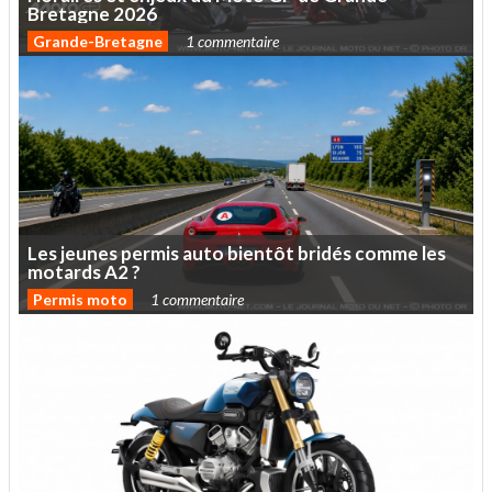
Bretagne
2026
Grande-Bretagne
1 commentaire
Les
jeunes
permis
auto
bientôt
bridés
comme
les
motards
A2
?
Permis moto
1 commentaire