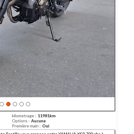
kilometrage
11981km
Options
Aucune
Première main
Oui
to Bastille vous propose cette YAMAHA XSR 700 abs à