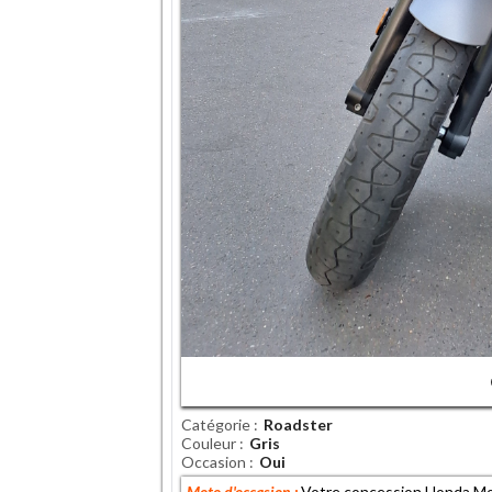
Catégorie
Roadster
Couleur
Gris
Occasion
Oui
Moto d'occasion :
Votre concession Honda Mo