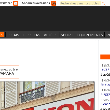
Rechercher
wsletter
Annonces occasions
Formulaire de recherche
ÉS
ESSAIS
DOSSIERS
VIDÉOS
SPORT
ÉQUIPEMENTS
P
12h3
surez votre
2027
YAMAHA
5 aoû
17h3
Breta
11h3
Bagge
09h5
Grand
4 aoû