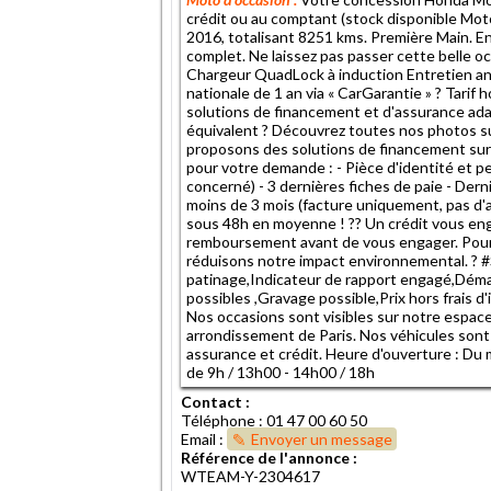
crédit ou au comptant (stock disponible Mo
2016, totalisant 8251 kms. Première Main. Ent
complet. Ne laissez pas passer cette belle o
Chargeur QuadLock à induction Entretien an
nationale de 1 an via « CarGarantie » ? Tarif
solutions de financement et d'assurance ada
équivalent ? Découvrez toutes nos photos sur
proposons des solutions de financement sur
pour votre demande : - Pièce d'identité et p
concerné) - 3 dernières fiches de paie - Derni
moins de 3 mois (facture uniquement, pas d'a
sous 48h en moyenne ! ?? Un crédit vous eng
remboursement avant de vous engager. Pour l
réduisons notre impact environnemental. ?
patinage,Indicateur de rapport engagé,Déma
possibles ,Gravage possible,Prix hors frais 
Nos occasions sont visibles sur notre espac
arrondissement de Paris. Nos véhicules sont
assurance et crédit. Heure d'ouverture : Du
de 9h / 13h00 - 14h00 / 18h
Contact :
Téléphone : 01 47 00 60 50
Email :
Envoyer un message
Référence de l'annonce :
WTEAM-Y-2304617