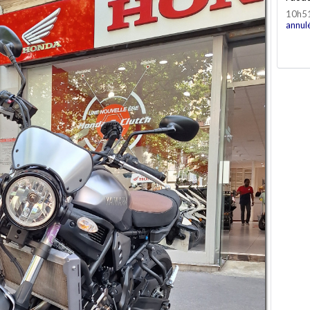
10h5
annul