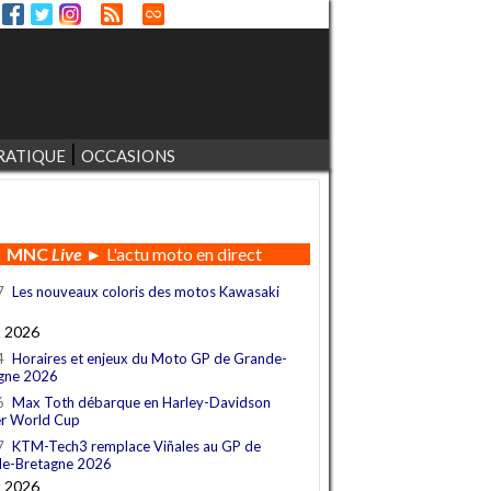
RATIQUE
OCCASIONS
MNC
Live
► L'actu moto en direct
7
Les nouveaux coloris des motos Kawasaki
t 2026
4
Horaires et enjeux du Moto GP de Grande-
gne 2026
6
Max Toth débarque en Harley-Davidson
r World Cup
7
KTM-Tech3 remplace Viñales au GP de
e-Bretagne 2026
t 2026