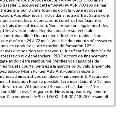
to Bastille) Découvrez cette YAMAHA XSR 700 abs de mai
retiens à jour, 3 clefs fournies dont la rouge et dossier
ccasion. Appelez-nous ? Inclus dans notre offre : Saute vent
nuel suivant les préconisations constructeur Garantie
 hors frais d'immatriculation. Nous proposons également des
ptées à vos besoins. Reprise possible sur véhicule
 : motobastille.fr Financement flexible et rapide : Nous
 une durée de 24 à 72 mois. Voici les documents nécessaires
ermis de conduire (+ attestation de formation 125 si
er avis d'imposition sur le revenu - Justificatif de domicile de
ttestation ni d'échéancier) - RIB ? Accord de financement
age et doit être remboursé. Vérifiez vos capacités de
es trajets courts, pensez à la marche ou au vélo. Ensemble,
 #SeDéplacerMoinsPolluer ABS,Anti-démarrage,Anti-
rches administratives sur place,Financement & Assurance
d'immatriculation,Reprise possible,1ère main,Garantie 12 mois
e de vente au 76 boulevard Beaumarchais dans le 11er
 contrôlés, révisé et garantie. Nous proposons également
 mardi au vendredi de 9h / 13h00 - 14h00 / 18h30 Le samedi