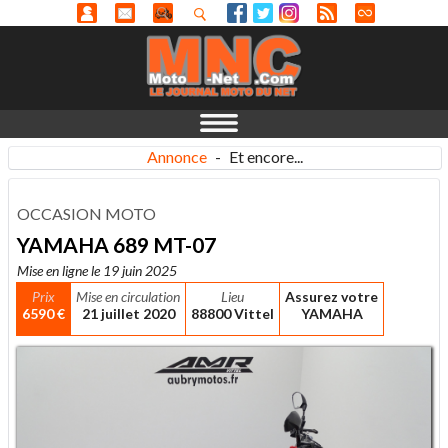
Annonce
-
Et encore...
OCCASION MOTO
YAMAHA 689 MT-07
Mise en ligne le 19 juin 2025
Prix
Mise en circulation
Lieu
Assurez votre
6590 €
21 juillet 2020
88800 Vittel
YAMAHA