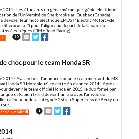
e 2014 -
Les étudiants en génie mécanique, génie électrique
ation de l'Université de Sherbrooke au Québec (Canada)
 à dévoiler leur moto électrique EMUS (" Electric Motorcycle
e Sherbrooke ") pour l'aligner au départ de la Coupe du
tos électriques (FIM eRoad Racing).
Envoyer
Partager
Partager
10
&D
cet
sur
sur
article
Twitter
Facebook
à
un
 de choc pour le team Honda SR
ami
e 2014 -
Avalanches d'annonces pour le team montant du MX
eam Honda SR Motoblouz" en cette fin d'année 2014 ! Après
pour devenir le team officiel Honda en 2015, le duo formé par
ranque et Fabien Izoird devient un trio avec l'arrivée de
llet (vainqueur de la catégorie 250 au Supercross de Bercy en
retour…
Envoyer
Partager
Partager
1
idéo du Vendredi
cet
sur
sur
article
Twitter
Facebook
à
2014
un
ami