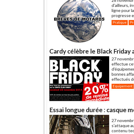
28 novembr
d'ailleurs, 
ligne pour l
progresse en
Pratique
Pr
Cardy célèbre le Black Frida
27 novembr
effectue ce
d'équipemen
bonnes affa
effectués d
Equipement
Essai longue durée : casque 
27 novembr
s'attaque a
contenu tec