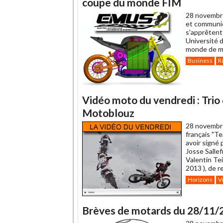
coupe du monde FIM
28 novembr
et communic
s'apprêtent
Université d
monde de mo
Business
R
Vidéo moto du vendredi : Trio
Motoblouz
28 novembr
français "T
avoir signé 
Josse Sallef
Valentin Tei
2013 ), de 
Horizons
V
Brèves de motards du 28/11/