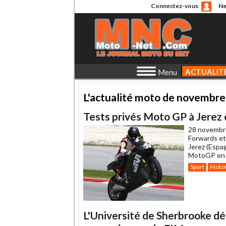
Connectez-vous
Ne
ACTUALIT
Menu
L'actualité moto de novembr
Tests privés Moto GP à Jerez
28 novembr
Forwards et 
Jerez (Espag
MotoGP en d
Sport
Moto
L'Université de Sherbrooke d