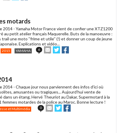
cet
sur
sur
article
Twitter
Facebook
à
un
nes motards
ami
e 2014 -
Yamaha Motor France vient de confier une XTZ1200
 au petit atelier français Maquerelle. Buts de la manoeuvre :
s trail une moto ''frime et utile'' (!) et donner un coup de jeune
japonaise. Explications et vidéo...
Envoyer
Partager
Partager
6
2015
YAMAHA
cet
sur
sur
article
Twitter
Facebook
à
un
ami
2014
e 2014 -
Chaque jour nous parviennent des infos d'ici où
insolites, amusantes ou tragiques... Aujourd'hui vente de
é dans un étang, Hervé Theuriot au Dakar, Supermotard à la
1 femmes motardes de la police au Maroc. Bonne lecture !
Envoyer
Partager
Partager
0
esse et Multimédia
cet
sur
sur
article
Twitter
Facebook
à
un
ami