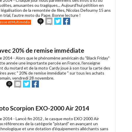
e 2014 -
Chaque jour nous parviennent des infos d'ici où
insolites, amusantes ou tragiques... Aujourd'hui pétition en
a légalisation de la remontée de files, Nicolas Defourny 15 ans
 trial, l’autre moto du Pape. Bonne lecture !
Envoyer
Partager
Partager
0
esse et Multimédia
cet
sur
sur
article
Twitter
Facebook
à
un
ami
y avec 20% de remise immédiate
e 2014 -
Alors que le phénomène américain du "Black Friday"
tte année une importante percée en France, l'enseigne
t du motard et de la moto Cardy joue à son tour la carte des
ires avec " 20% de remise immédiate " sur tous les achats
emain, vendredi 28 novembre.
Envoyer
Partager
Partager
0
cet
sur
sur
article
Twitter
Facebook
à
un
moto Scorpion EXO-2000 Air 2014
ami
e 2014 -
Lancé fin 2012 , le casque moto EXO 2000 Air
ux références de la catégorie "pistard" en avançant un
hnologique et une dotation d'équipements alléchants sans