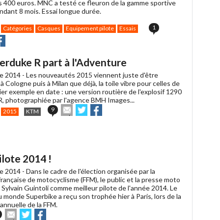
s 400 euros. MNC a testé ce fleuron de la gamme sportive
ndant 8 mois. Essai longue durée.
1
Catégories
Casques
Equipement pilote
Essais
r
rtager
Partager
r
r
acebook
rduke R part à l'Adventure
e 2014 -
Les nouveautés 2015 viennent juste d'être
 Cologne puis à Milan que déjà, la toile vibre pour celles de
er exemple en date : une version routière de l'explosif 1290
, photographiée par l'agence BMH Images...
Envoyer
Partager
Partager
9
2015
KTM
cet
sur
sur
article
Twitter
Facebook
à
un
ami
ilote 2014 !
e 2014 -
Dans le cadre de l'élection organisée par la
rançaise de motocyclisme (FFM), le public et la presse moto
Sylvain Guintoli comme meilleur pilote de l'année 2014. Le
 monde Superbike a reçu son trophée hier à Paris, lors de la
annuelle de la FFM.
Envoyer
Partager
Partager