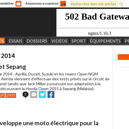
Rechercher
wsletter
Annonces occasions
Formulaire de recherche
ÉS
ESSAIS
DOSSIERS
VIDÉOS
SPORT
ÉQUIPEMENTS
P
e 2014
 et Sepang
e 2014 -
Aprilia, Ducati, Suzuki et les teams Open NGM
Avintia viennent d'effectuer des tests privés sur le circuit de
ne) tandis que Jack Miller a poursuivi son adaptation à la
écouvrant la Honda Open 2015 à Sepang (Malaisie).
Envoyer
Partager
Partager
2
GP
2015
cet
sur
sur
article
Twitter
Facebook
à
un
ami
éveloppe une moto électrique pour la