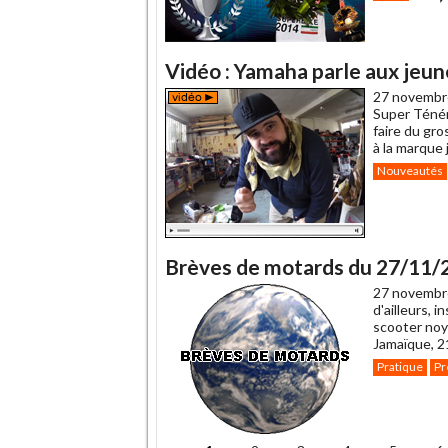
Vidéo : Yamaha parle aux jeu
27 novembr
Super Ténéré
faire du gro
à la marque 
Nouveautés
Brèves de motards du 27/11/
27 novembr
d'ailleurs, 
scooter noy
Jamaïque, 2
Pratique
Pr