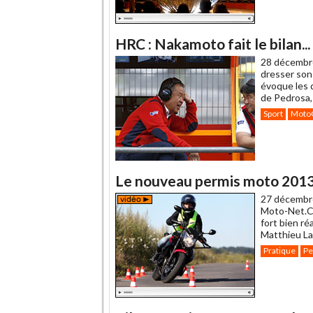
HRC : Nakamoto fait le bilan...
28 décembr
dresser son
évoque les d
de Pedrosa, 
Sport
Moto
Le nouveau permis moto 2013
27 décembr
Moto-Net.Co
fort bien ré
Matthieu Lag
Pratique
Pe