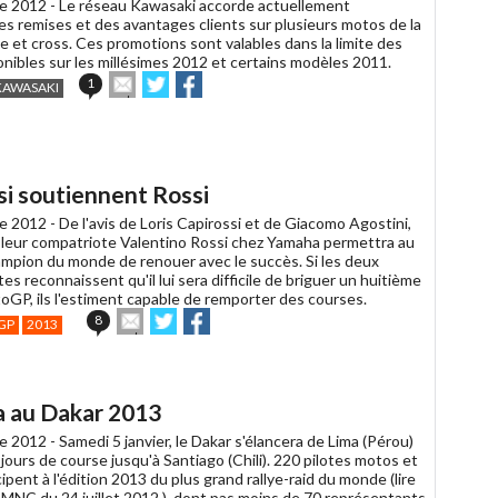
e 2012 -
Le réseau Kawasaki accorde actuellement
es remises et des avantages clients sur plusieurs motos de la
 et cross. Ces promotions sont valables dans la limite des
onibles sur les millésimes 2012 et certains modèles 2011.
Envoyer
Partager
Partager
1
KAWASAKI
cet
sur
sur
article
Twitter
Facebook
à
un
ami
si soutiennent Rossi
e 2012 -
De l'avis de Loris Capirossi et de Giacomo Agostini,
e leur compatriote Valentino Rossi chez Yamaha permettra au
mpion du monde de renouer avec le succès. Si les deux
tes reconnaissent qu'il lui sera difficile de briguer un huitième
oGP, ils l'estiment capable de remporter des courses.
Envoyer
Partager
Partager
8
GP
2013
cet
sur
sur
article
Twitter
Facebook
à
un
ha au Dakar 2013
ami
e 2012 -
Samedi 5 janvier, le Dakar s'élancera de Lima (Pérou)
jours de course jusqu'à Santiago (Chili). 220 pilotes motos et
ipent à l'édition 2013 du plus grand rallye-raid du monde (lire
NC du 24 juillet 2012 ), dont pas moins de 70 représentants