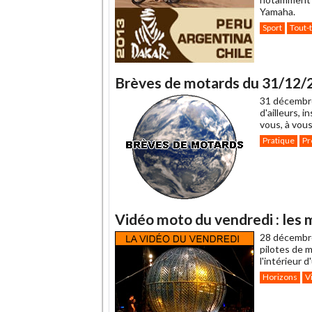
Yamaha.
Sport
Tout-
Brèves de motards du 31/12/
31 décembr
d'ailleurs, 
vous, à vous
Pratique
Pr
Vidéo moto du vendredi : les
28 décembr
pilotes de 
l'intérieur d
Horizons
V