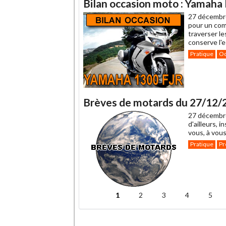
Bilan occasion moto : Yamaha
27 décembr
pour un comp
traverser l
conserve l'e
Pratique
Oc
Brèves de motards du 27/12/
27 décembr
d'ailleurs, 
vous, à vous
Pratique
Pr
1
2
3
4
5
Pages