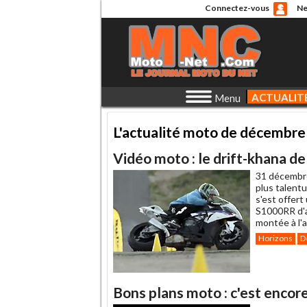
Connectez-vous
Ne
ACTUALIT
Menu
L'actualité moto de décembre
Vidéo moto : le drift-khana 
31 décembr
plus talent
s'est offer
S1000RR d'a
montée à l'ar
Horizons
D
Bons plans moto : c'est encor