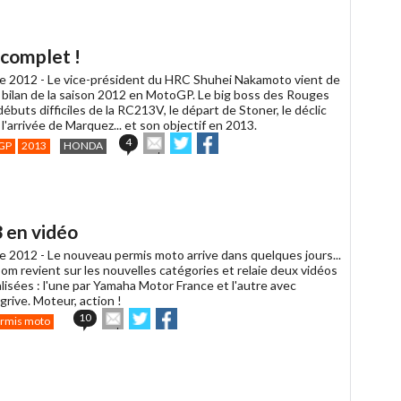
un
ami
 complet !
e 2012 -
Le vice-président du HRC Shuhei Nakamoto vient de
 bilan de la saison 2012 en MotoGP. Le big boss des Rouges
ébuts difficiles de la RC213V, le départ de Stoner, le déclic
l'arrivée de Marquez... et son objectif en 2013.
Envoyer
Partager
Partager
4
GP
2013
HONDA
cet
sur
sur
article
Twitter
Facebook
à
un
ami
 en vidéo
e 2012 -
Le nouveau permis moto arrive dans quelques jours...
m revient sur les nouvelles catégories et relaie deux vidéos
alisées : l'une par Yamaha Motor France et l'autre avec
rive. Moteur, action !
Envoyer
Partager
Partager
10
rmis moto
cet
sur
sur
article
Twitter
Facebook
à
un
ami