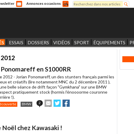
Rechercher
wsletter
Annonces occasions
Formulaire de recherche
ÉS
ESSAIS
DOSSIERS
VIDÉOS
SPORT
ÉQUIPEMENTS
P
 2012
de Ponomareff en S1000RR
e 2012 -
Jorian Ponomareff, un des stunters français parmi les
ueux et créatifs (lire notamment MNC du 2 décembre 2011 ),
t une belle séance de drift façon "Gymkhana" sur une BMW
spect pratiquement stock (hormis l'énoooorme couronne
rière !).
Envoyer
Partager
Partager
2
écouverte
BMW
cet
sur
sur
article
Twitter
Facebook
à
un
e Noël chez Kawasaki !
ami