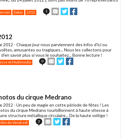
Envoyer
Partager
Partager
1
terrain
Dakar
2013
cet
sur
sur
article
Twitter
Facebook
à
un
2012
ami
e 2012 -
Chaque jour nous parviennent des infos d'ici ou
insolites, amusantes ou tragiques... Nous les collectons pour
 d'en savoir plus si vous le souhaitez... Bonne lecture !
Envoyer
Partager
Partager
0
esse et Multimédia
cet
sur
sur
article
Twitter
Facebook
à
un
ami
 motos du cirque Medrano
e 2012 -
Un peu de magie en cette période de fêtes ! Les
motos du cirque Medrano tourbillonnent à haute vitesse à
'une structure métallique circulaire... De la haute voltige !
Envoyer
Partager
Partager
3
idéo du Vendredi
cet
sur
sur
article
Twitter
Facebook
à