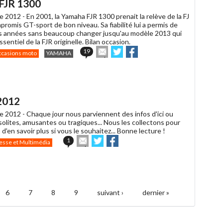
 FJR 1300
e 2012 -
En 2001, la Yamaha FJR 1300 prenait la relève de la FJ
romis GT-sport de bon niveau. Sa fiabilité lui a permis de
es années sans beaucoup changer jusqu'au modèle 2013 qui
ssentiel de la FJR originelle. Bilan occasion.
Envoyer
Partager
Partager
19
casions moto
YAMAHA
cet
sur
sur
article
Twitter
Facebook
à
un
ami
2012
e 2012 -
Chaque jour nous parviennent des infos d'ici ou
insolites, amusantes ou tragiques... Nous les collectons pour
 d'en savoir plus si vous le souhaitez... Bonne lecture !
Envoyer
Partager
Partager
1
esse et Multimédia
cet
sur
sur
article
Twitter
Facebook
à
un
ami
6
7
8
9
suivant ›
dernier »