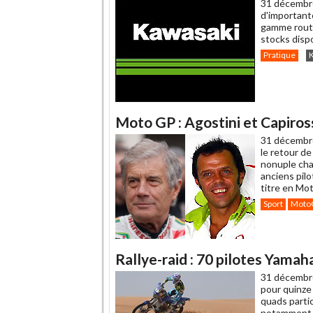
31 décembr
d'important
gamme route
stocks disp
Pratique
Moto GP : Agostini et Capiros
31 décembr
le retour d
nonuple cha
anciens pilo
titre en Mot
Sport
Moto
Rallye-raid : 70 pilotes Yama
31 décembr
pour quinze 
quads partic
notamment M