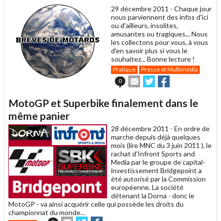
un
29 décembre 2011 -
Chaque jour
ami
nous parviennent des infos d'ici
ou d'ailleurs, insolites,
amusantes ou tragiques... Nous
les collectons pour vous, à vous
d'en savoir plus si vous le
souhaitez... Bonne lecture !
Pratique
Presse et Multimédia
Envoyer
Partager
Partager
0
cet
sur
sur
article
Twitter
Facebook
MotoGP et Superbike finalement dans le
à
un
même panier
ami
28 décembre 2011 -
En ordre de
marche depuis déjà quelques
mois (lire MNC du 3 juin 2011 ), le
rachat d'Infront Sports and
Media par le groupe de capital-
investissement Bridgepoint a
été autorisé par la Commission
européenne. La société
détenant la Dorna - donc le
MotoGP - va ainsi acquérir celle qui possède les droits du
championnat du monde…
Envoyer
Partager
Partager