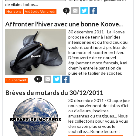
de vilains bobos...
Envoyer
Partager
Partager
2
Horizons
Vidéo du Vendredi
cet
sur
sur
article
Twitter
Facebook
Affronter l'hiver avec une bonne Koove...
à
un
30 décembre 2011 -
La Koove
ami
propose de tenir à l'abri des
intempéries et du froid ceux qui
veulent continuer à profiter de
leur moto et scooter en hiver.
Découverte de ce nouvel
équipement moto français, à mi-
chemin entre le pantalon de
pluie et le tablier de scooter.
Envoyer
Partager
Partager
12
Equipement
cet
sur
sur
article
Twitter
Facebook
Brèves de motards du 30/12/2011
à
un
30 décembre 2011 -
Chaque jour
ami
nous parviennent des infos d'ici
ou d'ailleurs, insolites,
amusantes ou tragiques... Nous
les collectons pour vous, à vous
d'en savoir plus si vous le
souhaitez... Bonne lecture !