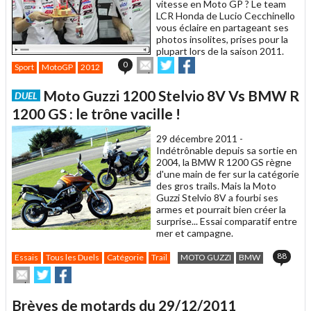
vitesse en Moto GP ? Le team
LCR Honda de Lucio Cecchinello
vous éclaire en partageant ses
photos insolites, prises pour la
plupart lors de la saison 2011.
Envoyer
Partager
Partager
0
Sport
MotoGP
2012
cet
sur
sur
article
Twitter
Facebook
Moto Guzzi 1200 Stelvio 8V Vs BMW R
DUEL
à
un
1200 GS : le trône vacille !
ami
29 décembre 2011 -
Indétrônable depuis sa sortie en
2004, la BMW R 1200 GS règne
d'une main de fer sur la catégorie
des gros trails. Mais la Moto
Guzzi Stelvio 8V a fourbi ses
armes et pourrait bien créer la
surprise... Essai comparatif entre
mer et campagne.
88
Essais
Tous les Duels
Catégorie
Trail
MOTO GUZZI
BMW
Envoyer
Partager
Partager
cet
sur
sur
article
Twitter
Facebook
Brèves de motards du 29/12/2011
à