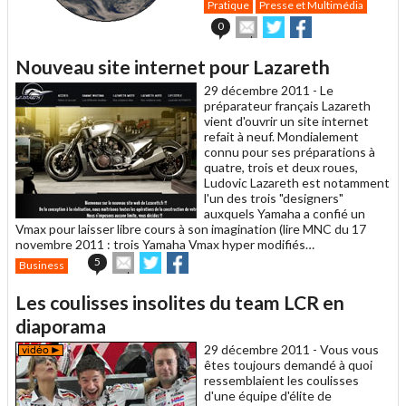
Pratique
Presse et Multimédia
Envoyer
Partager
Partager
0
cet
sur
sur
article
Twitter
Facebook
Nouveau site internet pour Lazareth
à
un
29 décembre 2011 -
Le
ami
préparateur français Lazareth
vient d'ouvrir un site internet
refait à neuf. Mondialement
connu pour ses préparations à
quatre, trois et deux roues,
Ludovic Lazareth est notamment
l'un des trois "designers"
auxquels Yamaha a confié un
Vmax pour laisser libre cours à son imagination (lire MNC du 17
novembre 2011 : trois Yamaha Vmax hyper modifiés…
Envoyer
Partager
Partager
5
Business
cet
sur
sur
article
Twitter
Facebook
Les coulisses insolites du team LCR en
à
un
diaporama
ami
29 décembre 2011 -
Vous vous
êtes toujours demandé à quoi
ressemblaient les coulisses
d'une équipe d'élite de