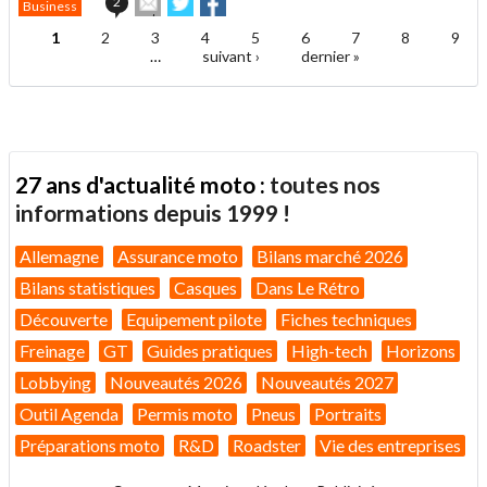
2
Business
cet
sur
sur
article
Twitter
Facebook
1
2
3
4
5
6
7
8
9
Pages
à
…
suivant ›
dernier »
un
ami
27 ans d'actualité moto :
toutes nos
informations depuis 1999 !
Allemagne
Assurance moto
Bilans marché 2026
Bilans statistiques
Casques
Dans Le Rétro
Découverte
Equipement pilote
Fiches techniques
Freinage
GT
Guides pratiques
High-tech
Horizons
Lobbying
Nouveautés 2026
Nouveautés 2027
Outil Agenda
Permis moto
Pneus
Portraits
Préparations moto
R&D
Roadster
Vie des entreprises