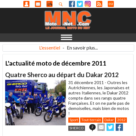
L'essentiel
-
En savoir plus...
L'actualité moto de décembre 2011
Quatre Sherco au départ du Dakar 2012
31 décembre 2011 -
Outres les
Autrichiennes, les Japonaises et
autres Italiennes, le Dakar 2012
compte dans ses rangs quatre
Françaises. Et on ne parle pas de
demoiselles, mais bien de motos
!
Sport
Tout-terrain
Dakar
2012
Envoyer
Partager
Partag
2
SHERCO
cet
sur
sur