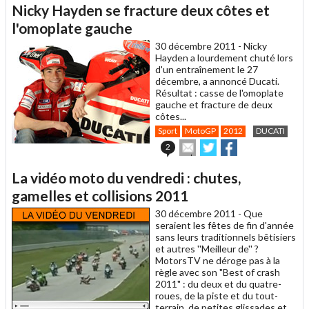
article
Twitter
Facebook
Nicky Hayden se fracture deux côtes et
à
un
l'omoplate gauche
ami
30 décembre 2011 -
Nicky
Hayden a lourdement chuté lors
d'un entraînement le 27
décembre, a annoncé Ducati.
Résultat : casse de l'omoplate
gauche et fracture de deux
côtes...
Sport
MotoGP
2012
DUCATI
Envoyer
Partager
Partager
2
cet
sur
sur
article
Twitter
Facebook
La vidéo moto du vendredi : chutes,
à
un
gamelles et collisions 2011
ami
30 décembre 2011 -
Que
seraient les fêtes de fin d'année
sans leurs traditionnels bêtisiers
et autres ''Meilleur de'' ?
MotorsTV ne déroge pas à la
règle avec son "Best of crash
2011" : du deux et du quatre-
roues, de la piste et du tout-
terrain, de petites glissades et