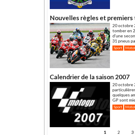
Nouvelles règles et premier
20 octobre 
tomber en 2
d'une secon
31 pneus par
Sport
Moto
Calendrier de la saison 2007
20 octobre 
particulièr
quelques am
GP sont mie
Sport
Moto
1
2
3