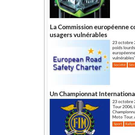
La Commission européenne c
usagers vulnérables
23 octobre 
poids lourds
européenne 
vulnérables"
Société
Séc
Un Championnat International
23 octobre 
Tour 2006, l
Championnat 
Moto Tour. 
Sport
Rallye