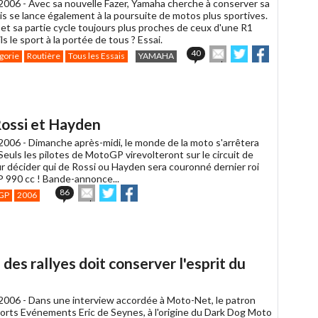
2006 -
Avec sa nouvelle Fazer, Yamaha cherche à conserver sa
is se lance également à la poursuite de motos plus sportives.
et sa partie cycle toujours plus proches de ceux d'une R1
ls le sport à la portée de tous ? Essai.
Envoyer
Partager
Partager
40
gorie
Routière
Tous les Essais
YAMAHA
cet
sur
sur
article
Twitter
Facebook
à
un
ami
Rossi et Hayden
2006 -
Dimanche après-midi, le monde de la moto s'arrêtera
Seuls les pilotes de MotoGP virevolteront sur le circuit de
r décider qui de Rossi ou Hayden sera couronné dernier roi
990 cc ! Bande-annonce...
Envoyer
Partager
Partager
86
GP
2006
cet
sur
sur
article
Twitter
Facebook
à
un
ami
es rallyes doit conserver l'esprit du
2006 -
Dans une interview accordée à Moto-Net, le patron
orts Evénements Eric de Seynes, à l'origine du Dark Dog Moto