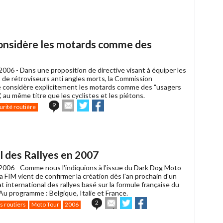
article
Twitter
Facebook
à
un
ami
onsidère les motards comme des
2006 -
Dans une proposition de directive visant à équiper les
 de rétroviseurs anti angles morts, la Commission
considère explicitement les motards comme des "usagers
, au même titre que les cyclistes et les piétons.
Envoyer
Partager
Partager
9
urité routière
cet
sur
sur
article
Twitter
Facebook
à
un
ami
 des Rallyes en 2007
2006 -
Comme nous l'indiquions à l'issue du Dark Dog Moto
a FIM vient de confirmer la création dès l'an prochain d'un
international des rallyes basé sur la formule française du
Au programme : Belgique, Italie et France.
Envoyer
Partager
Partager
2
s routiers
Moto Tour
2006
cet
sur
sur
article
Twitter
Facebook