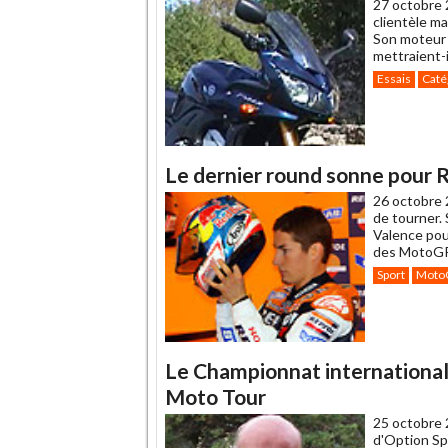
27 octobre 
clientèle ma
Son moteur 
mettraient-i
Essais
Caté
Le dernier round sonne pour 
26 octobre 
de tourner. 
Valence pou
des MotoGP 
Sport
Moto
Le Championnat international d
Moto Tour
25 octobre 
d'Option Sp