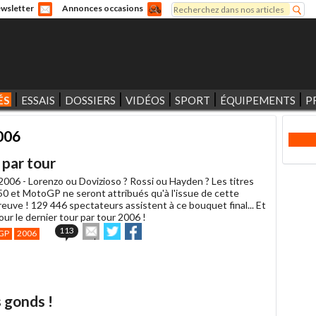
Rechercher
wsletter
Annonces occasions
Formulaire de recherche
ÉS
ESSAIS
DOSSIERS
VIDÉOS
SPORT
ÉQUIPEMENTS
P
006
 par tour
2006 -
Lorenzo ou Dovizioso ? Rossi ou Hayden ? Les titres
0 et MotoGP ne seront attribués qu'à l'issue de cette
euve ! 129 446 spectateurs assistent à ce bouquet final... Et
pour le dernier tour par tour 2006 !
Envoyer
Partager
Partager
113
GP
2006
cet
sur
sur
article
Twitter
Facebook
à
un
ami
 gonds !