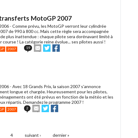
à
un
ami
s transferts MotoGP 2007
2006 -
Comme prévu, les MotoGP verront leur cylindrée
007 de 990 à 800 cc. Mais cette règle sera accompagnée
de plus inattendue : chaque pilote sera dorénavant limité à
 course ! La catégorie reine évolue... ses pilotes aussi !
Envoyer
Partager
Partager
19
GP
2007
cet
sur
sur
article
Twitter
Facebook
à
un
ami
2006 -
Avec 18 Grands Prix, la saison 2007 s'annonce
ement longue et chargée. Heureusement pour les pilotes,
énagements ont été prévus en fonction de la météo et les
ux répartis. Demandez le programme 2007 !
Envoyer
Partager
Partager
2
GP
2007
cet
sur
sur
article
Twitter
Facebook
à
un
ami
4
suivant ›
dernier »