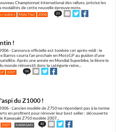
nouveau Championnat international des rallyes, précise les
es modalités de cette nouvelle épreuve moto.
Envoyer
Partager
Partager
22
s routiers
Moto Tour
2006
cet
sur
sur
article
Twitter
Facebook
à
un
ami
ntin !
2006 -
L'annonce officielle est tombée cet après-midi : le
lex Barros courra l'an prochain en MotoGP au guidon d'une
atellite. Après une année en Mondial Superbike, le lièvre le
du monde réinvestit donc la catégorie reine...
Envoyer
Partager
Partager
36
GP
2007
cet
sur
sur
article
Twitter
Facebook
à
un
ami
'aspi du Z1000 !
2006 -
L'ancien modèle de Z750 ne répondant pas à la norme
erts en profitent pour rénover leur best seller : découverte
lle Kawasaki Z750 modèle 2007...
Envoyer
Partager
Partager
42
2007
KAWASAKI
cet
sur
sur