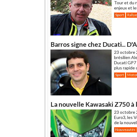
Tour et du 
enjeux et l
Sport
Rallye
Barros signe chez Ducati... D'A
23 octobre 
brésilien A
Ducati GP7 s
plus rapide 
Sport
Moto
La nouvelle Kawasaki Z750 à l
23 octobre 
Euro3, les V
de la nouve
Nouveautés