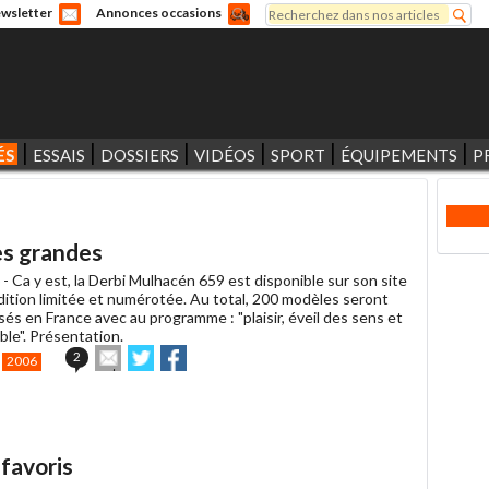
Rechercher
wsletter
Annonces occasions
Formulaire de recherche
ÉS
ESSAIS
DOSSIERS
VIDÉOS
SPORT
ÉQUIPEMENTS
P
es grandes
 -
Ca y est, la Derbi Mulhacén 659 est disponible sur son site
édition limitée et numérotée. Au total, 200 modèles seront
és en France avec au programme : "plaisir, éveil des sens et
able". Présentation.
Envoyer
Partager
Partager
2
2006
cet
sur
sur
article
Twitter
Facebook
à
un
ami
 favoris