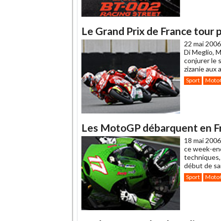
Le Grand Prix de France tour p
22 mai 2006
Di Meglio, M
conjurer le
zizanie aux 
Sport
Moto
Les MotoGP débarquent en Fr
18 mai 2006
ce week-end 
techniques, 
début de sa
Sport
Moto