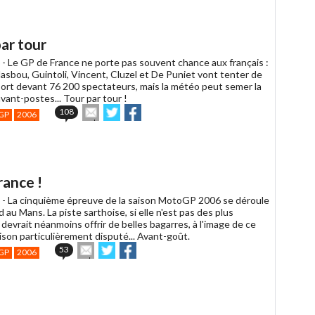
à
un
ami
ar tour
 -
Le GP de France ne porte pas souvent chance aux français :
asbou, Guintoli, Vincent, Cluzel et De Puniet vont tenter de
 sort devant 76 200 spectateurs, mais la météo peut semer la
avant-postes... Tour par tour !
Envoyer
Partager
Partager
108
GP
2006
cet
sur
sur
article
Twitter
Facebook
à
un
ami
ance !
 -
La cinquième épreuve de la saison MotoGP 2006 se déroule
au Mans. La piste sarthoise, si elle n'est pas des plus
devrait néanmoins offrir de belles bagarres, à l'image de ce
ison particulièrement disputé... Avant-goût.
Envoyer
Partager
Partager
53
GP
2006
cet
sur
sur
article
Twitter
Facebook
à
un
ami