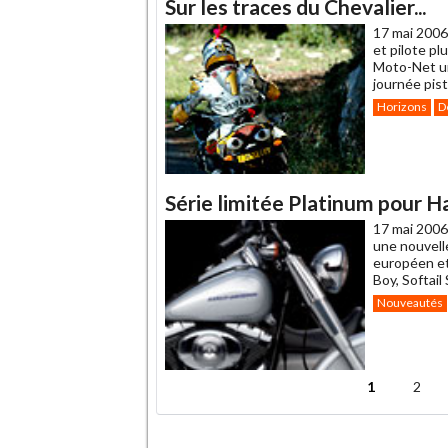
Sur les traces du Chevalier...
17 mai 2006
et pilote pl
Moto-Net un
journée pis
Horizons
D
Série limitée Platinum pour H
17 mai 2006
une nouvell
européen et
Boy, Softai
Nouveautés
1
2
Pages