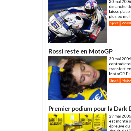
30 mai 2006
dimanche der
laisse place
plus ou moin
Sport
WSB
Rossi reste en MotoGP
30 mai 2006
contradicto
transfert en
MotoGP. Et 
Sport
Moto
Premier podium pour la Dark
29 mai 2006
est monté s
épreuve du 
circuit du V