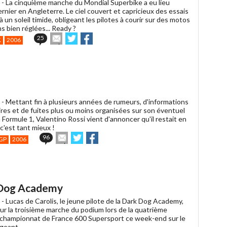
 -
La cinquième manche du Mondial Superbike a eu lieu
nier en Angleterre. Le ciel couvert et capricieux des essais
 à un soleil timide, obligeant les pilotes à courir sur des motos
s bien réglées... Ready ?
Envoyer
Partager
Partager
25
K
2006
cet
sur
sur
article
Twitter
Facebook
à
un
ami
 -
Mettant fin à plusieurs années de rumeurs, d'informations
ires et de fuites plus ou moins organisées sur son éventuel
 Formule 1, Valentino Rossi vient d'annoncer qu'il restait en
c'est tant mieux !
Envoyer
Partager
Partager
96
GP
2006
cet
sur
sur
article
Twitter
Facebook
à
un
ami
 Dog Academy
 -
Lucas de Carolis, le jeune pilote de la Dark Dog Academy,
ur la troisième marche du podium lors de la quatrième
championnat de France 600 Supersport ce week-end sur le
igeant.