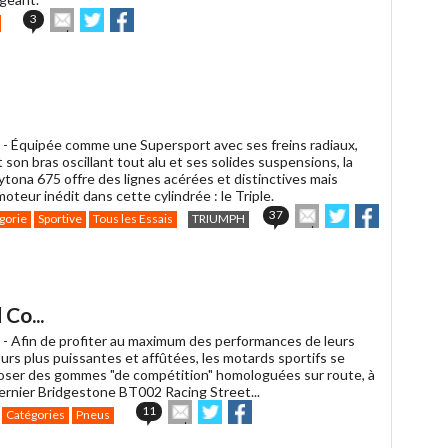
Envoyer
Partager
Partager
3
cet
sur
sur
article
Twitter
Facebook
à
un
ami
 -
Équipée comme une Supersport avec ses freins radiaux,
 son bras oscillant tout alu et ses solides suspensions, la
ytona 675 offre des lignes acérées et distinctives mais
oteur inédit dans cette cylindrée : le Triple.
Envoyer
Partager
Partager
37
gorie
Sportive
Tous les Essais
TRIUMPH
cet
sur
sur
article
Twitter
Facebook
à
un
ami
Co...
 -
Afin de profiter au maximum des performances de leurs
urs plus puissantes et affûtées, les motards sportifs se
oser des gommes "de compétition" homologuées sur route, à
dernier Bridgestone BT002 Racing Street...
Envoyer
Partager
Partager
11
Catégories
Pneus
cet
sur
sur
article
Twitter
Facebook