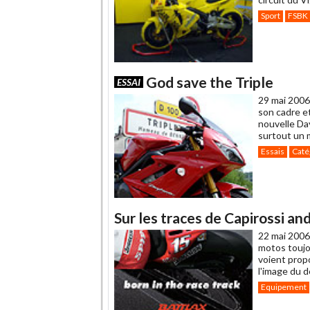
Sport
FSBK
God save the Triple
ESSAI
29 mai 2006
son cadre et
nouvelle Da
surtout un m
Essais
Caté
Sur les traces de Capirossi and 
22 mai 2006
motos toujo
voient prop
l'image du 
Equipement