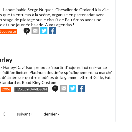
 -
L'abominable Serge Nuques, Chevalier de Groland à la ville
us que talentueux à la scène, organise en partenariat avec
 stage de pilotage sur le circuit de Pau Arnos avec une
te et une journée balade. A vos agendas !
Envoyer
Partager
Partager
6
écouverte
cet
sur
sur
article
Twitter
Facebook
à
un
ami
arley
 -
Harley-Davidson propose à partir d'aujourd'hui en France
e édition limitée Platinum destinée spécifiquement au marché
 déclinée sur quatre modèles de la gamme : Street Glide, Fat
l Standard et Road King Custom
Envoyer
Partager
Partager
3
2006
HARLEY-DAVIDSON
cet
sur
sur
article
Twitter
Facebook
à
un
ami
3
suivant ›
dernier »