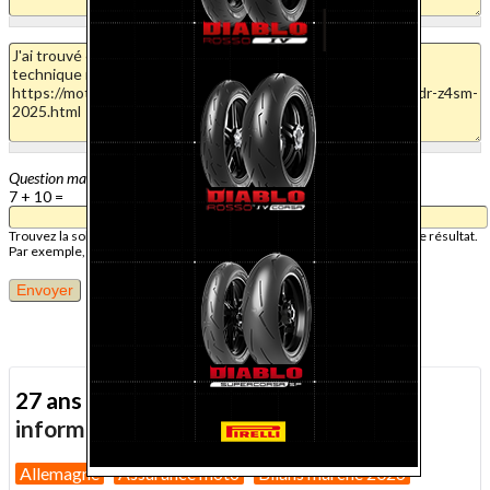
Question mathématique
7 + 10 =
Trouvez la solution de ce problème mathématique simple et saisissez le résultat.
Par exemple, pour 1 + 3, saisissez 4.
27 ans d'actualité moto :
toutes nos
informations depuis 1999 !
Allemagne
Assurance moto
Bilans marché 2026