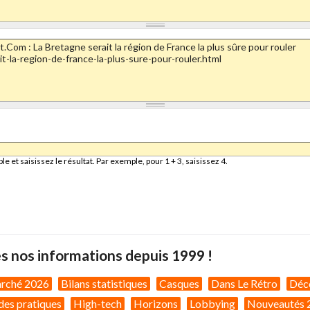
et saisissez le résultat. Par exemple, pour 1 + 3, saisissez 4.
s nos informations depuis 1999 !
arché 2026
Bilans statistiques
Casques
Dans Le Rétro
Déc
des pratiques
High-tech
Horizons
Lobbying
Nouveautés 