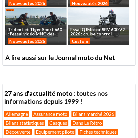
Nouveautés 2026
Nouveautés 2026
Trident
et
Tiger
Sport
660
Essai
QJMotor
SRV
600
V2
:
l'essai
vidéo
MNC
des
...
2026
:
cruise
control
Nouveautés 2026
Custom
A lire aussi sur le Journal moto du Net
27 ans d'actualité moto :
toutes nos
informations depuis 1999 !
Allemagne
Assurance moto
Bilans marché 2026
Bilans statistiques
Casques
Dans Le Rétro
Découverte
Equipement pilote
Fiches techniques