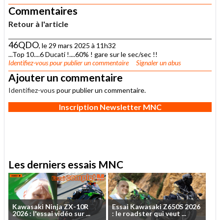
Commentaires
Retour à l'article
46QDO
, le 29 mars 2025 à 11h32
...Top 10....6 Ducati !....60% ! gare sur le sec/sec !!
Identifiez-vous
pour publier un commentaire
Signaler un abus
Ajouter un commentaire
Identifiez-vous
pour publier un commentaire.
Inscription Newsletter MNC
Les derniers essais MNC
Kawasaki
Ninja
ZX-10R
Essai
Kawasaki
Z650S
2026
2026
:
l'essai
vidéo
sur
...
:
le
roadster
qui
veut
...