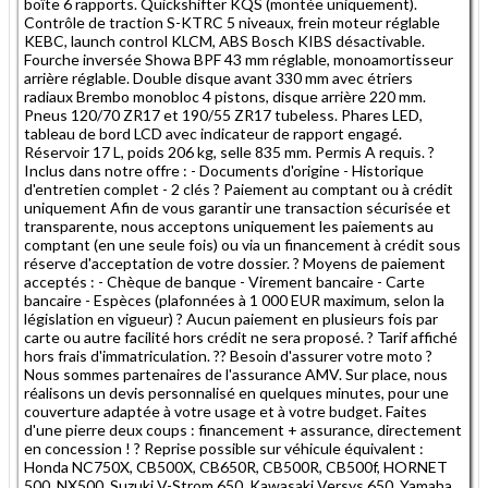
boîte 6 rapports. Quickshifter KQS (montée uniquement).
Contrôle de traction S-KTRC 5 niveaux, frein moteur réglable
KEBC, launch control KLCM, ABS Bosch KIBS désactivable.
Fourche inversée Showa BPF 43 mm réglable, monoamortisseur
arrière réglable. Double disque avant 330 mm avec étriers
radiaux Brembo monobloc 4 pistons, disque arrière 220 mm.
Pneus 120/70 ZR17 et 190/55 ZR17 tubeless. Phares LED,
tableau de bord LCD avec indicateur de rapport engagé.
Réservoir 17 L, poids 206 kg, selle 835 mm. Permis A requis. ?
Inclus dans notre offre : - Documents d'origine - Historique
d'entretien complet - 2 clés ? Paiement au comptant ou à crédit
uniquement Afin de vous garantir une transaction sécurisée et
transparente, nous acceptons uniquement les paiements au
comptant (en une seule fois) ou via un financement à crédit sous
réserve d'acceptation de votre dossier. ? Moyens de paiement
acceptés : - Chèque de banque - Virement bancaire - Carte
bancaire - Espèces (plafonnées à 1 000 EUR maximum, selon la
législation en vigueur) ? Aucun paiement en plusieurs fois par
carte ou autre facilité hors crédit ne sera proposé. ? Tarif affiché
hors frais d'immatriculation. ?? Besoin d'assurer votre moto ?
Nous sommes partenaires de l'assurance AMV. Sur place, nous
réalisons un devis personnalisé en quelques minutes, pour une
couverture adaptée à votre usage et à votre budget. Faites
d'une pierre deux coups : financement + assurance, directement
en concession ! ? Reprise possible sur véhicule équivalent :
Honda NC750X, CB500X, CB650R, CB500R, CB500f, HORNET
500, NX500, Suzuki V-Strom 650, Kawasaki Versys 650, Yamaha