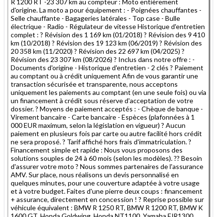
R 1200 RT -23 307 km au compteur : Moto entièrement
d'origine. La moto a pour équipement : - Poignées chauffantes -
Selle chauffante - Bagageries latérales - Top case - Bulle
électrique - Radio - Régulateur de vitesse Historique d'entretien
complet : ? Révision des 1 169 km (01/2018) ? Révision des 9 410
km (10/2018) ? Révision des 19 123 km (06/2019) ? Révision des
20 358 km (11/2020) ? Révision des 22 697 km (04/2025) ?
Révision des 23 307 km (08/2026) ? Inclus dans notre offre : -
Documents d'origine - Historique d'entretien - 2 clés ? Paiement
au comptant ou à crédit uniquement Afin de vous garantir une
transaction sécurisée et transparente, nous acceptons
uniquement les paiements au comptant (en une seule fois) ou via
un financement à crédit sous réserve d'acceptation de votre
dossier. ? Moyens de paiement acceptés : - Chèque de banque -
Virement bancaire - Carte bancaire - Espèces (plafonnées à 1
000 EUR maximum, selon la législation en vigueur) ? Aucun
paiement en plusieurs fois par carte ou autre facilité hors crédit
ne sera proposé. ? Tarif affiché hors frais d'immatriculation. ?
Financement simple et rapide : Nous vous proposons des
solutions souples de 24 à 60 mois (selon les modèles). ?? Besoin
d'assurer votre moto ? Nous sommes partenaires de l'assurance
AMV. Sur place, nous réalisons un devis personnalisé en
quelques minutes, pour une couverture adaptée à votre usage
et à votre budget. Faites d'une pierre deux coups : financement
+ assurance, directement en concession ! ? Reprise possible sur
véhicule équivalent : BMW R 1250 RT, BMW R 1200 RT, BMW K
1600 GT, Honda Goldwing, Honda NT1100, Yamaha FJR1300,