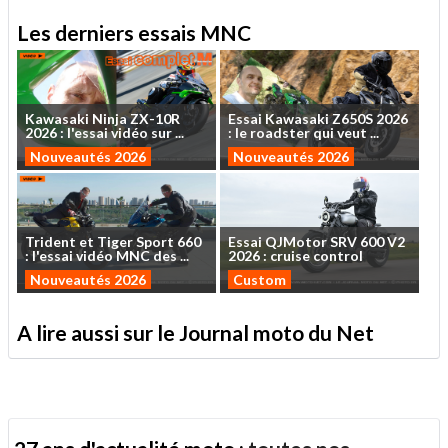
Les derniers essais MNC
Kawasaki
Ninja
ZX-10R
Essai
Kawasaki
Z650S
2026
2026
:
l'essai
vidéo
sur
...
:
le
roadster
qui
veut
...
Nouveautés 2026
Nouveautés 2026
Trident
et
Tiger
Sport
660
Essai
QJMotor
SRV
600
V2
:
l'essai
vidéo
MNC
des
...
2026
:
cruise
control
Nouveautés 2026
Custom
A lire aussi sur le Journal moto du Net