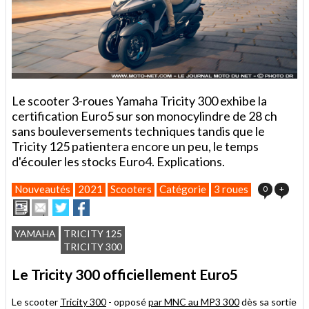
Le scooter 3-roues Yamaha Tricity 300 exhibe la
certification Euro5 sur son monocylindre de 28 ch
sans bouleversements techniques tandis que le
Tricity 125 patientera encore un peu, le temps
d'écouler les stocks Euro4. Explications.
Nouveautés
2021
Scooters
Catégorie
3 roues
0
+
Imprimer
Envoyer
Partager
Partager
cet
sur
sur
article
Twitter
Facebook
YAMAHA
TRICITY 125
à
TRICITY 300
un
ami
Le Tricity 300 officiellement Euro5
Le scooter
Tricity 300
- opposé
par MNC au MP3 300
dès sa sortie