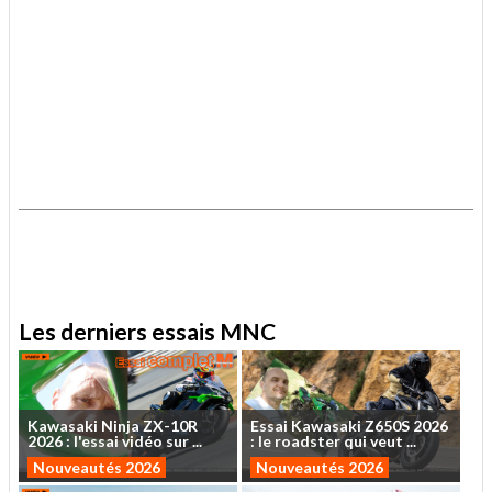
.
.
Les derniers essais MNC
Kawasaki
Ninja
ZX-10R
Essai
Kawasaki
Z650S
2026
2026
:
l'essai
vidéo
sur
...
:
le
roadster
qui
veut
...
Nouveautés 2026
Nouveautés 2026