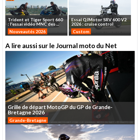
Trident
et
Tiger
Sport
660
Essai
QJMotor
SRV
600
V2
:
l'essai
vidéo
MNC
des
...
2026
:
cruise
control
Nouveautés 2026
Custom
A lire aussi sur le Journal moto du Net
Grille
de
départ
MotoGP
du
GP
de
Grande-
Bretagne
2026
Grande-Bretagne