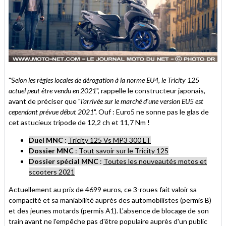
"S
elon les règles locales de dérogation à la norme EU4, le Tricity 125
actuel peut être vendu en 2021
", rappelle le constructeur japonais,
avant de préciser que "
l'arrivée sur le marché d'une version EU5 est
cependant prévue début 2021
". Ouf : Euro5 ne sonne pas le glas de
cet astucieux tripode de 12,2 ch et 11,7 Nm !
Duel MNC
:
Tricity 125 Vs MP3 300 LT
Dossier MNC
:
Tout savoir sur le Tricity 125
Dossier spécial MNC
:
Toutes les nouveautés motos et
scooters 2021
Actuellement au prix de 4699 euros, ce 3-roues fait valoir sa
compacité et sa maniabilité auprès des automobilistes (permis B)
et des jeunes motards (permis A1). L'absence de blocage de son
train avant ne l'empêche pas d'être populaire auprès d'un public