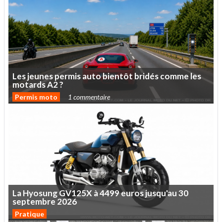
Les
jeunes
permis
auto
bientôt
bridés
comme
les
motards
A2
?
Permis moto
1 commentaire
La
Hyosung
GV125X
à
4499
euros
jusqu'au
30
septembre
2026
Pratique