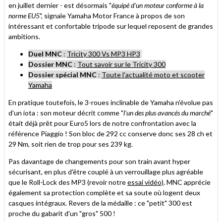
en juillet dernier - est désormais "
équipé d'un moteur conforme à la
norme EU5
", signale Yamaha Motor France à propos de son
intéressant et confortable tripode sur lequel reposent de grandes
ambitions.
Duel MNC
:
Tricity 300 Vs MP3 HP3
Dossier MNC
:
Tout savoir sur le Tricity 300
Dossier spécial MNC
:
Toute l'actualité moto et scooter
Yamaha
En pratique toutefois, le 3-roues inclinable de Yamaha n'évolue pas
d'un iota : son moteur décrit comme "
l'un des plus avancés du marché
"
était déjà prêt pour Euro5 lors de notre confrontation avec la
référence Piaggio ! Son bloc de 292 cc conserve donc ses 28 ch et
29 Nm, soit rien de trop pour ses 239 kg.
Pas davantage de changements pour son train avant hyper
sécurisant, en plus d'être couplé à un verrouillage plus agréable
que le Roll-Lock des MP3 (revoir notre
essai vidéo)
. MNC apprécie
également sa protection complète et sa soute où logent deux
casques intégraux. Revers de la médaille : ce "petit" 300 est
proche du gabarit d'un "gros" 500 !