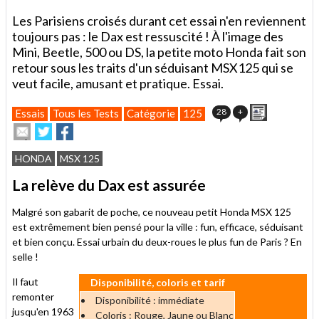
Les Parisiens croisés durant cet essai n'en reviennent
toujours pas : le Dax est ressuscité ! À l'image des
Mini, Beetle, 500 ou DS, la petite moto Honda fait son
retour sous les traits d'un séduisant MSX125 qui se
veut facile, amusant et pratique. Essai.
Imprimer
28
+
Essais
Tous les Tests
Catégorie
125
Envoyer
Partager
Partager
cet
sur
sur
article
Twitter
Facebook
HONDA
MSX 125
à
un
La relève du Dax est assurée
ami
Malgré son gabarit de poche, ce nouveau petit Honda MSX 125
est extrêmement bien pensé pour la ville : fun, efficace, séduisant
et bien conçu. Essai urbain du deux-roues le plus fun de Paris ? En
selle !
Il faut
Disponibilité, coloris et tarif
remonter
Disponibilité : immédiate
jusqu'en 1963
Coloris : Rouge, Jaune ou Blanc