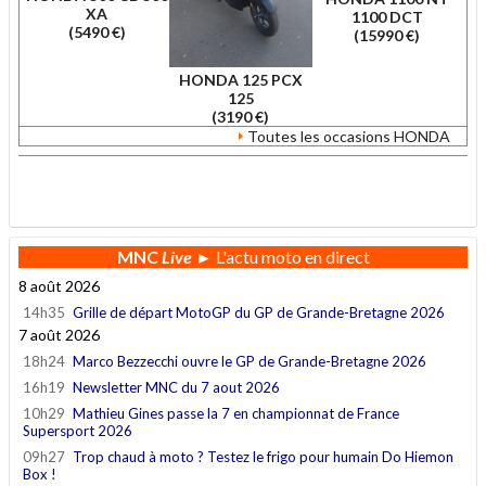
XA
1100 DCT
(5490 €)
(15990 €)
HONDA 125 PCX
125
(3190 €)
Toutes les occasions HONDA
.
MNC
Live
► L'actu moto en direct
8 août 2026
14h35
Grille de départ MotoGP du GP de Grande-Bretagne 2026
7 août 2026
18h24
Marco Bezzecchi ouvre le GP de Grande-Bretagne 2026
16h19
Newsletter MNC du 7 aout 2026
10h29
Mathieu Gines passe la 7 en championnat de France
Supersport 2026
09h27
Trop chaud à moto ? Testez le frigo pour humain Do Hiemon
Box !