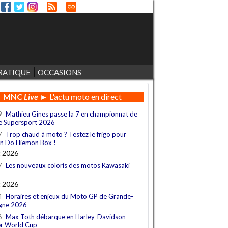
RATIQUE
OCCASIONS
MNC
Live
► L'actu moto en direct
9
Mathieu Gines passe la 7 en championnat de
e Supersport 2026
7
Trop chaud à moto ? Testez le frigo pour
n Do Hiemon Box !
t 2026
7
Les nouveaux coloris des motos Kawasaki
t 2026
4
Horaires et enjeux du Moto GP de Grande-
gne 2026
6
Max Toth débarque en Harley-Davidson
r World Cup