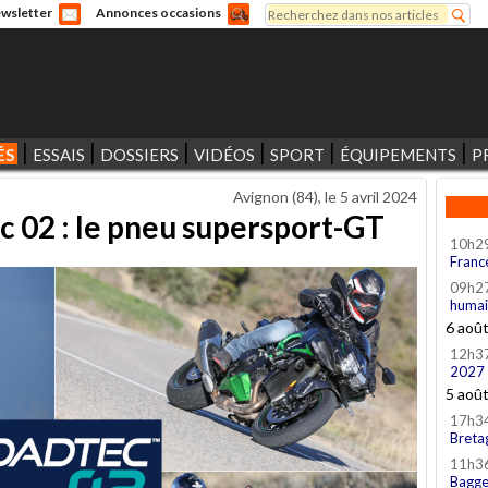
Rechercher
wsletter
Annonces occasions
Formulaire de recherche
ÉS
ESSAIS
DOSSIERS
VIDÉOS
SPORT
ÉQUIPEMENTS
P
Avignon (84), le
5 avril 2024
c 02 : le pneu supersport-GT
10h2
Franc
09h2
humai
6 aoû
12h3
2027
5 aoû
17h3
Breta
11h3
Bagge