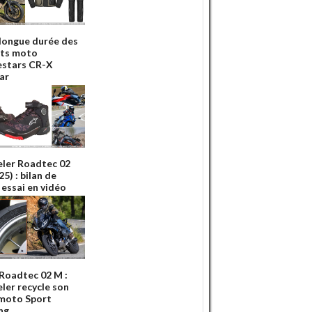
 longue durée des
ts moto
estars CR-X
ar
ler Roadtec 02
5) : bilan de
 essai en vidéo
 Roadtec 02 M :
ler recycle son
moto Sport
ng