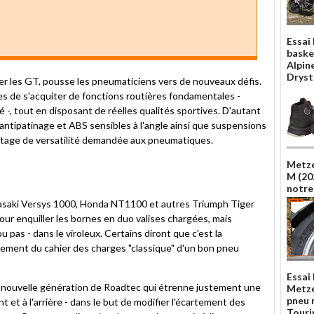
Essai
baske
Alpin
Dryst
ier les GT, pousse les pneumaticiens vers de nouveaux défis.
 de s'acquiter de fonctions routières fondamentales -
ité -, tout en disposant de réelles qualités sportives. D'autant
 antipatinage et ABS sensibles à l'angle ainsi que suspensions
antage de versatilité demandée aux pneumatiques.
Metze
M (202
notre
asaki Versys 1000, Honda NT1100 et autres Triumph Tiger
ur enquiller les bornes en duo valises chargées, mais
 pas - dans le viroleux. Certains diront que c'est la
alement du cahier des charges "classique" d'un bon pneu
Essai
 sa nouvelle génération de Roadtec qui étrenne justement une
Metze
pneu 
t et à l'arrière - dans le but de modifier l'écartement des
Touri