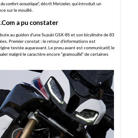
t du confort acoustique
", décrit Metzeler, qui introduit un
ce sur le mouillé.
.Com a pu constater
ute au guidon d'une Suzuki GSX-8S et son bicylindre de 83
es. Premier constat : le retour d'informations est
rigine testée auparavant. Le pneu avant est communicatif, le
naler malgré le caractère encore "gramouillé" de certaines