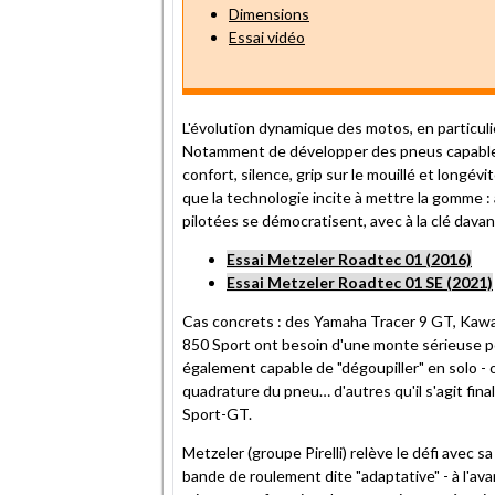
Dimensions
Essai vidéo
L'évolution dynamique des motos, en particul
Notamment de développer des pneus capables
confort, silence, grip sur le mouillé et longév
que la technologie incite à mettre la gomme :
pilotées se démocratisent, avec à la clé dav
Essai Metzeler Roadtec 01 (2016)
Essai Metzeler Roadtec 01 SE (2021)
Cas concrets : des Yamaha Tracer 9 GT, Kaw
850 Sport ont besoin d'une monte sérieuse po
également capable de "dégoupiller" en solo - ou
quadrature du pneu… d'autres qu'il s'agit fin
Sport-GT.
Metzeler (groupe Pirelli) relève le défi avec
bande de roulement dite "adaptative" - à l'avan