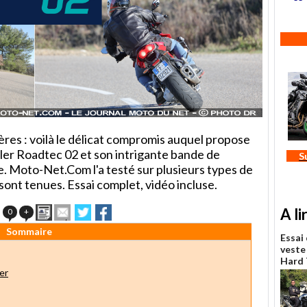
ères : voilà le délicat compromis auquel propose
er Roadtec 02 et son intrigante bande de
S
 Moto-Net.Com l'a testé sur plusieurs types de
sont tenues. Essai complet, vidéo incluse.
Imprimer
Envoyer
Partager
Partager
A li
0
+
cet
sur
sur
Sommaire
article
Twitter
Facebook
Essai
à
veste
un
Hard 
ami
er