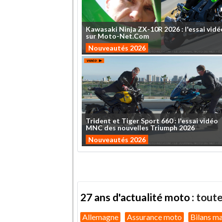
Kawasaki
Ninja
ZX-10R
2026
:
l'essai
vidé
sur
Moto-Net.Com
Nouveautés 2026
Trident
et
Tiger
Sport
660
:
l'essai
vidéo
MNC
des
nouvelles
Triumph
2026
Nouveautés 2026
27 ans d'actualité moto :
toute
Allemagne
Assurance moto
Bilans m