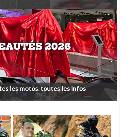
tes
les
motos,
toutes
les
infos