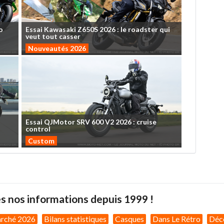
o
Essai
Kawasaki
Z650S
2026
:
le
roadster
qui
veut
tout
casser
Nouveautés 2026
Essai
QJMotor
SRV
600
V2
2026
:
cruise
control
Custom
s nos informations depuis 1999 !
arché 2026
Bilans statistiques
Casques
Dans Le Rétro
Déc