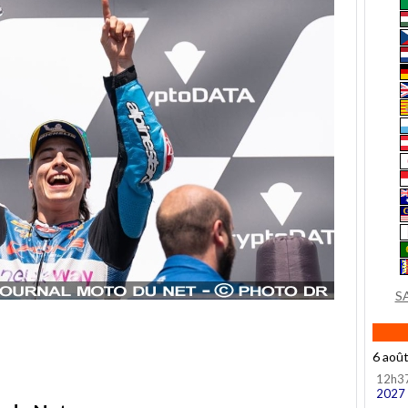
S
6 aoû
12h3
2027