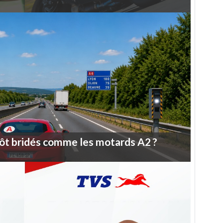
ôt
bridés
comme
les
motards
A2
?