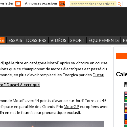
Rechercher
wsletter
Annonces occasions
Formulaire de recherche
ÉS
ESSAIS
DOSSIERS
VIDÉOS
SPORT
ÉQUIPEMENTS
P
 adjugé le titre en catégorie MotoE après sa victoire en course
elons que ce championnat de motos électriques est passé du
Cal
onde, en plus d'avoir remplacé les Energica par des
Ducati
.
toE Ducati électrique
 monde MotoE avec 44 points d'avance sur Jordi Torres et 45
dispute en parallèle des Grands Prix
MotoGP
européens avec
n en est le fournisseur pneumatique exclusif.