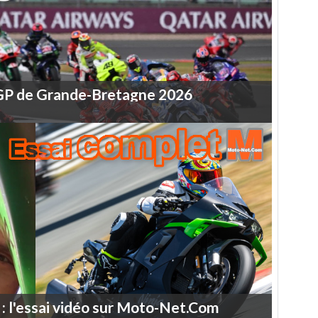
GP
de
Grande-Bretagne
2026
:
l'essai
vidéo
sur
Moto-Net.Com