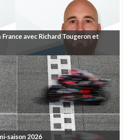
n
France
avec
Richard
Tougeron
et
mi-saison
2026