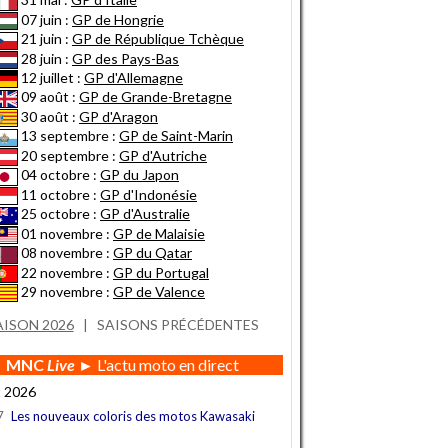
07 juin :
GP de Hongrie
21 juin :
GP de République Tchèque
28 juin :
GP des Pays-Bas
12 juillet :
GP d'Allemagne
09 août :
GP de Grande-Bretagne
30 août :
GP d'Aragon
13 septembre :
GP de Saint-Marin
20 septembre :
GP d'Autriche
04 octobre :
GP du Japon
11 octobre :
GP d'Indonésie
25 octobre :
GP d'Australie
01 novembre :
GP de Malaisie
08 novembre :
GP du Qatar
22 novembre :
GP du Portugal
29 novembre :
GP de Valence
AISON 2026
|
SAISONS PRÉCÉDENTES
MNC
Live
► L'actu moto en direct
t 2026
7
Les nouveaux coloris des motos Kawasaki