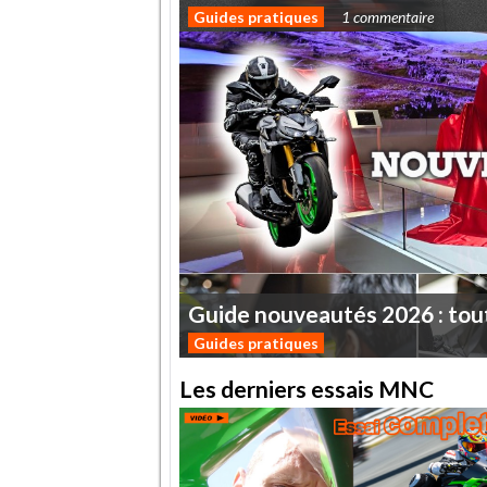
Guides pratiques
1 commentaire
Guide
nouveautés
2026
:
tou
Guides pratiques
Les derniers essais MNC