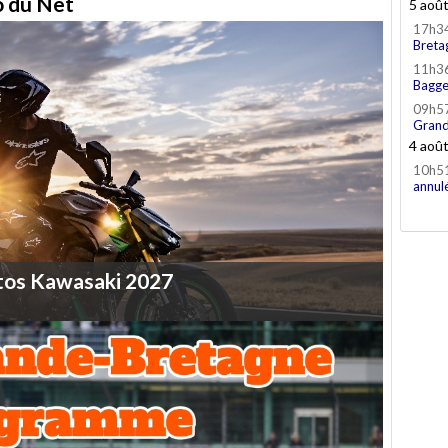
to du Net
5 aoû
17h3
Breta
11h3
Bagge
09h5
Grand
4 aoû
10h5
annul
tos
Kawasaki
2027