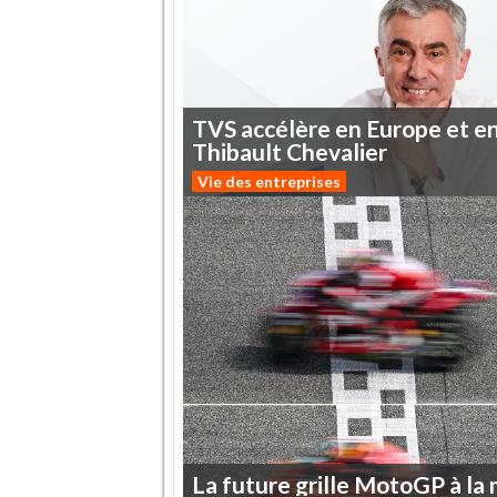
TVS
accélère
en
Europe
et
e
Thibault
Chevalier
Vie des entreprises
La
future
grille
MotoGP
à
la