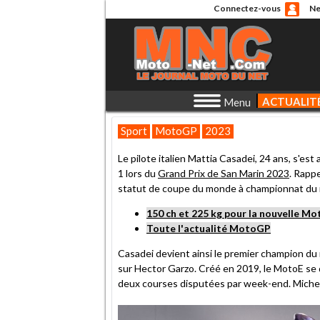
Connectez-vous
Ne
ACTUALIT
Menu
Sport
MotoGP
2023
Le pilote italien Mattia Casadei, 24 ans, s'est
1 lors du
Grand Prix de San Marin 2023
. Rapp
statut de coupe du monde à championnat du m
150 ch et 225 kg pour la nouvelle Mo
Toute l'actualité MotoGP
Casadei devient ainsi le premier champion du
sur Hector Garzo. Créé en 2019, le MotoE se 
deux courses disputées par week-end. Micheli