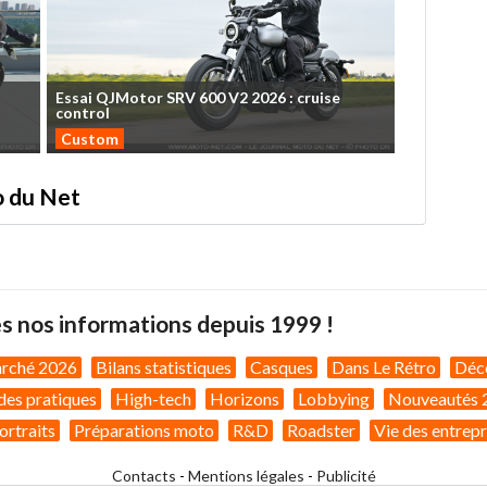
Essai
QJMotor
SRV
600
V2
2026
:
cruise
control
Custom
to du Net
s nos informations depuis 1999 !
arché 2026
Bilans statistiques
Casques
Dans Le Rétro
Déc
des pratiques
High-tech
Horizons
Lobbying
Nouveautés 
ortraits
Préparations moto
R&D
Roadster
Vie des entrepr
Contacts
-
Mentions légales
-
Publicité