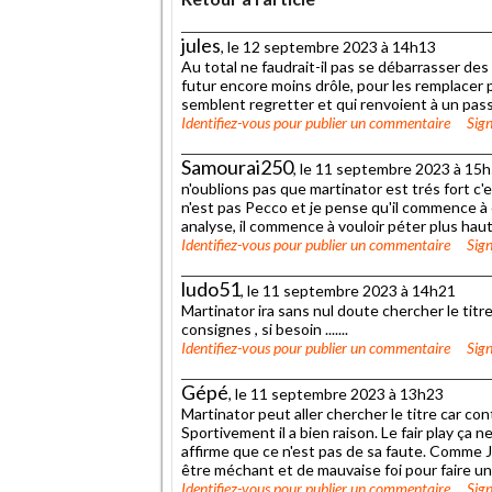
jules
, le 12 septembre 2023 à 14h13
Au total ne faudrait-il pas se débarrasser d
futur encore moins drôle, pour les remplacer
semblent regretter et qui renvoient à un passé
Identifiez-vous
pour publier un commentaire
Sign
Samourai250
, le 11 septembre 2023 à 15
n'oublions pas que martinator est trés fort c'est
n'est pas Pecco et je pense qu'il commence à 
analyse, il commence à vouloir péter plus haut 
Identifiez-vous
pour publier un commentaire
Sign
ludo51
, le 11 septembre 2023 à 14h21
Martinator ira sans nul doute chercher le titre
consignes , si besoin .......
Identifiez-vous
pour publier un commentaire
Sign
Gépé
, le 11 septembre 2023 à 13h23
Martinator peut aller chercher le titre car con
Sportivement il a bien raison. Le fair play ça n
affirme que ce n'est pas de sa faute. Comme Jojo
être méchant et de mauvaise foi pour faire un
Identifiez-vous
pour publier un commentaire
Sign