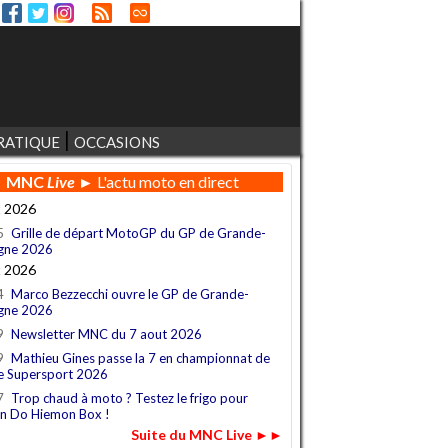
RATIQUE
OCCASIONS
MNC
Live
► L'actu moto en direct
t 2026
5
Grille de départ MotoGP du GP de Grande-
gne 2026
t 2026
4
Marco Bezzecchi ouvre le GP de Grande-
gne 2026
9
Newsletter MNC du 7 aout 2026
9
Mathieu Gines passe la 7 en championnat de
e Supersport 2026
7
Trop chaud à moto ? Testez le frigo pour
n Do Hiemon Box !
Suite du MNC Live ►►