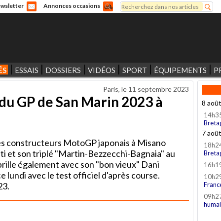
Rechercher
wsletter
Annonces occasions
Formulaire de recherche
ÉS
ESSAIS
DOSSIERS
VIDÉOS
SPORT
ÉQUIPEMENTS
P
Paris, le
11 septembre 2023
du GP de San Marin 2023 à
8 aoû
14h3
Breta
7 aoû
les constructeurs MotoGP japonais à Misano
18h2
ati et son triplé "Martin-Bezzecchi-Bagnaia" au
Breta
brille également avec son "bon vieux" Dani
16h1
 lundi avec le test officiel d'après course.
10h2
23.
Franc
09h2
humai