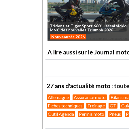
Trident
et
Tiger
Sport
660
:
l'essai
vidéo
MNC
des
nouvelles
Triumph
2026
Nouveautés 2026
A lire aussi sur le Journal mo
27 ans d'actualité moto :
toute
Allemagne
Assurance moto
Bilans m
Fiches techniques
Freinage
GT
Gui
Outil Agenda
Permis moto
Pneus
P