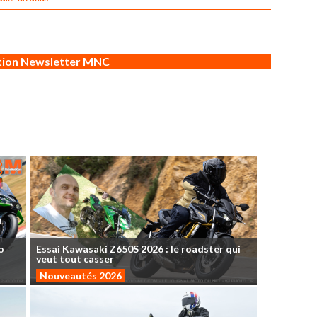
ption Newsletter MNC
o
Essai
Kawasaki
Z650S
2026
:
le
roadster
qui
veut
tout
casser
Nouveautés 2026