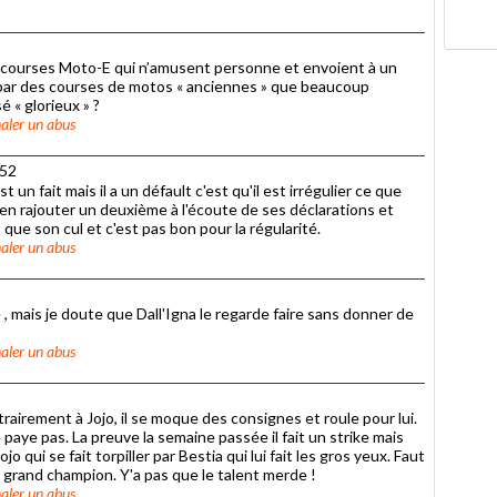
es courses Moto-E qui n’amusent personne et envoient à un
 par des courses de motos « anciennes » que beaucoup
 « glorieux » ?
aler un abus
h52
 un fait mais il a un défault c'est qu'il est irrégulier ce que
en rajouter un deuxième à l'écoute de ses déclarations et
que son cul et c'est pas bon pour la régularité.
aler un abus
 , mais je doute que Dall'Igna le regarde faire sans donner de
aler un abus
trairement à Jojo, il se moque des consignes et roule pour lui.
e paye pas. La preuve la semaine passée il fait un strike mais
 qui se fait torpiller par Bestia qui lui fait les gros yeux. Faut
 grand champion. Y'a pas que le talent merde !
aler un abus