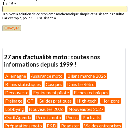
1 + 15 =
Trouvez la solution de ce problème mathématique simple et saisissez le résultat.
Par exemple, pour 1 + 3, saisissez 4.
27 ans d'actualité moto :
toutes nos
informations depuis 1999 !
Allemagne
Assurance moto
Bilans marché 2026
Bilans statistiques
Casques
Dans Le Rétro
Découverte
Equipement pilote
Fiches techniques
Freinage
GT
Guides pratiques
High-tech
Horizons
Lobbying
Nouveautés 2026
Nouveautés 2027
Outil Agenda
Permis moto
Pneus
Portraits
Préparations moto
R&D
Roadster
Vie des entreprises