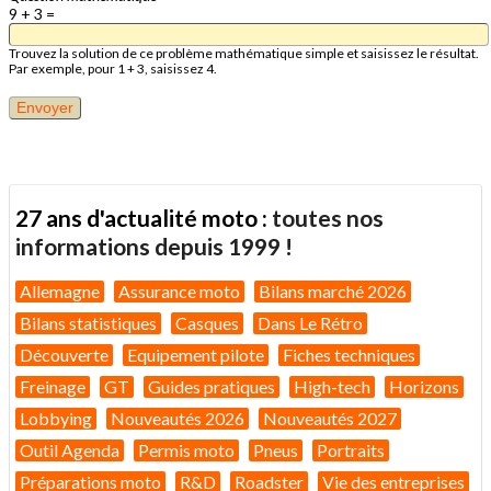
9 + 3 =
Trouvez la solution de ce problème mathématique simple et saisissez le résultat.
Par exemple, pour 1 + 3, saisissez 4.
27 ans d'actualité moto :
toutes nos
informations depuis 1999 !
Allemagne
Assurance moto
Bilans marché 2026
Bilans statistiques
Casques
Dans Le Rétro
Découverte
Equipement pilote
Fiches techniques
Freinage
GT
Guides pratiques
High-tech
Horizons
Lobbying
Nouveautés 2026
Nouveautés 2027
Outil Agenda
Permis moto
Pneus
Portraits
Préparations moto
R&D
Roadster
Vie des entreprises