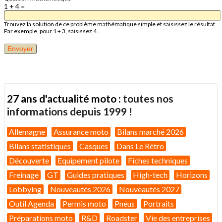
1 + 4 =
Trouvez la solution de ce problème mathématique simple et saisissez le résultat.
Par exemple, pour 1 + 3, saisissez 4.
27 ans d'actualité moto :
toutes nos
informations depuis 1999 !
Allemagne
Assurance moto
Bilans marché 2026
Bilans statistiques
Casques
Dans Le Rétro
Découverte
Equipement pilote
Fiches techniques
Freinage
GT
Guides pratiques
High-tech
Horizons
Lobbying
Nouveautés 2026
Nouveautés 2027
Outil Agenda
Permis moto
Pneus
Portraits
Préparations moto
R&D
Roadster
Vie des entreprises