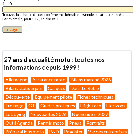
1 + 0 =
Trouvez la solution de ce problème mathématique simple et saisissez le résultat.
Par exemple, pour 1 + 3, saisissez 4.
27 ans d'actualité moto :
toutes nos
informations depuis 1999 !
Allemagne
Assurance moto
Bilans marché 2026
Bilans statistiques
Casques
Dans Le Rétro
Découverte
Equipement pilote
Fiches techniques
Freinage
GT
Guides pratiques
High-tech
Horizons
Lobbying
Nouveautés 2026
Nouveautés 2027
Outil Agenda
Permis moto
Pneus
Portraits
Préparations moto
R&D
Roadster
Vie des entreprises