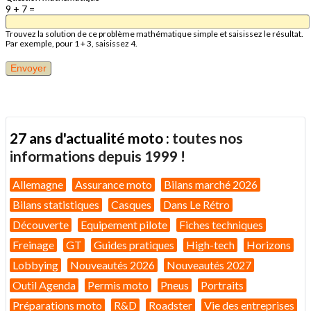
9 + 7 =
Trouvez la solution de ce problème mathématique simple et saisissez le résultat.
Par exemple, pour 1 + 3, saisissez 4.
27 ans d'actualité moto :
toutes nos
informations depuis 1999 !
Allemagne
Assurance moto
Bilans marché 2026
Bilans statistiques
Casques
Dans Le Rétro
Découverte
Equipement pilote
Fiches techniques
Freinage
GT
Guides pratiques
High-tech
Horizons
Lobbying
Nouveautés 2026
Nouveautés 2027
Outil Agenda
Permis moto
Pneus
Portraits
Préparations moto
R&D
Roadster
Vie des entreprises