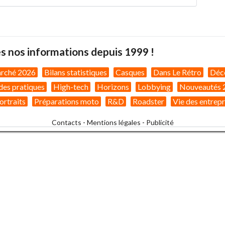
s nos informations depuis 1999 !
arché 2026
Bilans statistiques
Casques
Dans Le Rétro
Déc
des pratiques
High-tech
Horizons
Lobbying
Nouveautés 
ortraits
Préparations moto
R&D
Roadster
Vie des entrepr
Contacts
-
Mentions légales
-
Publicité