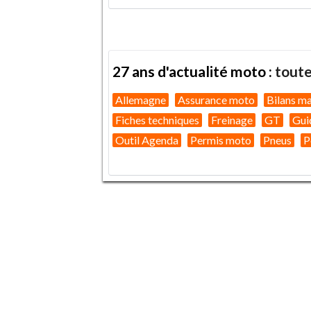
27 ans d'actualité moto :
toute
Allemagne
Assurance moto
Bilans m
Fiches techniques
Freinage
GT
Gui
Outil Agenda
Permis moto
Pneus
P