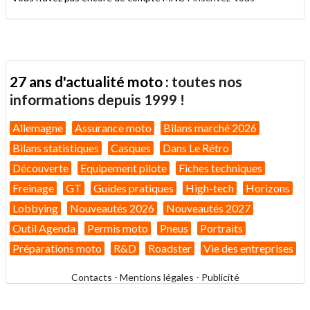
27 ans d'actualité moto :
toutes nos
informations depuis 1999 !
Allemagne
Assurance moto
Bilans marché 2026
Bilans statistiques
Casques
Dans Le Rétro
Découverte
Equipement pilote
Fiches techniques
Freinage
GT
Guides pratiques
High-tech
Horizons
Lobbying
Nouveautés 2026
Nouveautés 2027
Outil Agenda
Permis moto
Pneus
Portraits
Préparations moto
R&D
Roadster
Vie des entreprises
Contacts
-
Mentions légales
-
Publicité