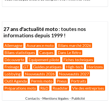
27 ans d'actualité moto :
toutes nos
informations depuis 1999 !
Allemagne
Assurance moto
Bilans marché 2026
Bilans statistiques
Casques
Dans Le Rétro
Découverte
Equipement pilote
Fiches techniques
Freinage
GT
Guides pratiques
High-tech
Horizons
Lobbying
Nouveautés 2026
Nouveautés 2027
Outil Agenda
Permis moto
Pneus
Portraits
Préparations moto
R&D
Roadster
Vie des entreprises
Contacts
-
Mentions légales
-
Publicité