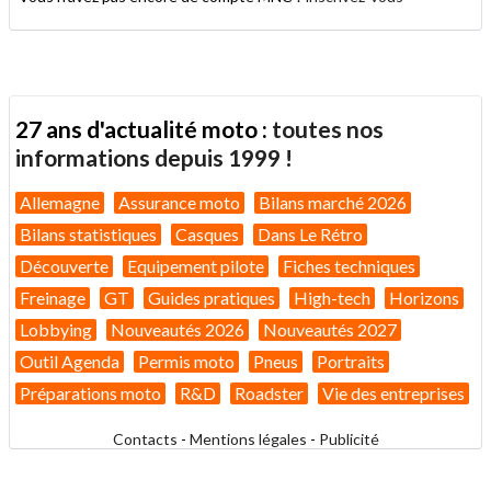
27 ans d'actualité moto :
toutes nos
informations depuis 1999 !
Allemagne
Assurance moto
Bilans marché 2026
Bilans statistiques
Casques
Dans Le Rétro
Découverte
Equipement pilote
Fiches techniques
Freinage
GT
Guides pratiques
High-tech
Horizons
Lobbying
Nouveautés 2026
Nouveautés 2027
Outil Agenda
Permis moto
Pneus
Portraits
Préparations moto
R&D
Roadster
Vie des entreprises
Contacts
-
Mentions légales
-
Publicité