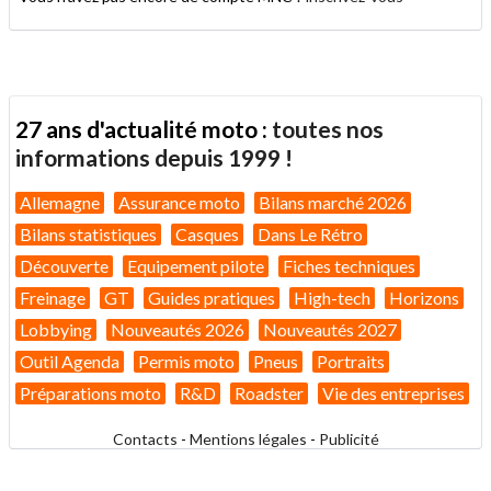
27 ans d'actualité moto :
toutes nos
informations depuis 1999 !
Allemagne
Assurance moto
Bilans marché 2026
Bilans statistiques
Casques
Dans Le Rétro
Découverte
Equipement pilote
Fiches techniques
Freinage
GT
Guides pratiques
High-tech
Horizons
Lobbying
Nouveautés 2026
Nouveautés 2027
Outil Agenda
Permis moto
Pneus
Portraits
Préparations moto
R&D
Roadster
Vie des entreprises
Contacts
-
Mentions légales
-
Publicité