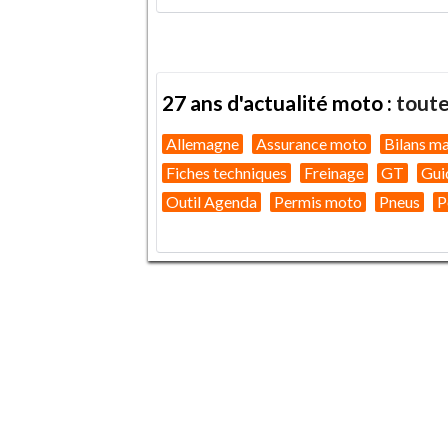
27 ans d'actualité moto :
toute
Allemagne
Assurance moto
Bilans m
Fiches techniques
Freinage
GT
Gui
Outil Agenda
Permis moto
Pneus
P