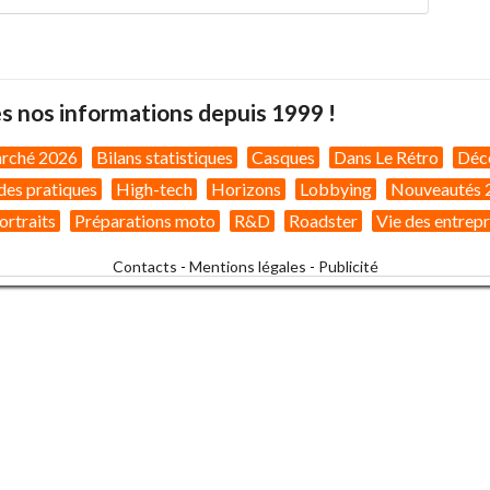
s nos informations depuis 1999 !
arché 2026
Bilans statistiques
Casques
Dans Le Rétro
Déc
des pratiques
High-tech
Horizons
Lobbying
Nouveautés 
ortraits
Préparations moto
R&D
Roadster
Vie des entrepr
Contacts
-
Mentions légales
-
Publicité