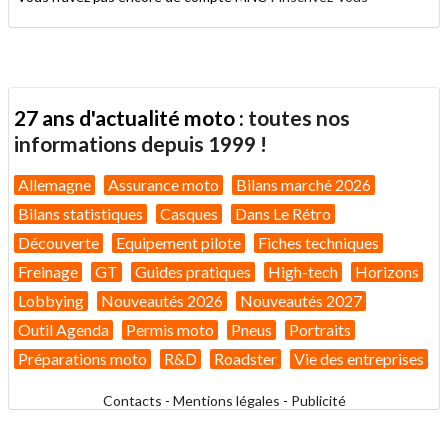
27 ans d'actualité moto :
toutes nos
informations depuis 1999 !
Allemagne
Assurance moto
Bilans marché 2026
Bilans statistiques
Casques
Dans Le Rétro
Découverte
Equipement pilote
Fiches techniques
Freinage
GT
Guides pratiques
High-tech
Horizons
Lobbying
Nouveautés 2026
Nouveautés 2027
Outil Agenda
Permis moto
Pneus
Portraits
Préparations moto
R&D
Roadster
Vie des entreprises
Contacts
-
Mentions légales
-
Publicité