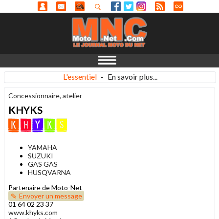
L'essentiel
-
En savoir plus...
Concessionnaire, atelier
KHYKS
YAMAHA
SUZUKI
GAS GAS
HUSQVARNA
Partenaire de Moto-Net
Envoyer un message
01 64 02 23 37
www.khyks.com